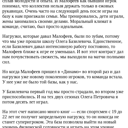
сплав молодости и опыта. И Малофеев как бывший игрок
понимал, что коллектив нельзя держать только в ежовых
рукавицах. Очень часто на следующий день после игры на
базу к нам приезжали семьи. Мы тренировались, дети играли,
жены занимались своими делами. Моральный климат в
команде, считаю, был просто идеальным.
Нагрузки, которые давал Малофеев, были по зубам, потому
что мы уже прошли школу Олега Базилевича. Единственное,
если Базилевич давал интенсивную работу постоянно, то
Малофеев ближе к игре ее уменьшал. И вот этот контраст дал
нам почувствовать свежесть, мы выходили на матчи полными
сил.
Но когда Малофеев пришел в »Динамо« во второй раз и дал
нагрузки уже новому поколению игроков, то команда встала.
У нее уже не было той базы, как у нас.
У Базилевича первый год мы просто страдали, во втором уже
приспособились. И на тех двух сезонах Олега Петровича я
потом десять лет играл.
На этот счет написано много книг — если спортсмен с 19 до
22 лет не получит запредельную нагрузку, то он никогда не
станет суперигроком. Эта база позволяла выйти на новый
уровень физической готовности и играть на этом уровне