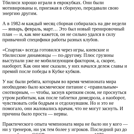
Тбилиси хорошо играли в еврокубках. Они были
мотивированы и, приезжая в сборную, передавали свою
энергию другим.
А в 1982-м каждый месяц сборная собиралась на две недели
— январь, февраль, март… Это был новый тренировочный
план — и, как мне кажется, он не сильно удался в силу
привычной специфики работы разных клубов.
«Спартак» всегда готовился через игры, киевские и
тбилисские динамовцы — по-другому. Плюс грузины
выступали уже не мобилизующим фактором, а, скорее,
наоборот. Как они мне сказали, у них начался дележ славы и
премий после победы в Кубке кубков.
У нас были ребята, которым во время чемпионата мира
необходимо было космическое питание с «правильным»
снотворным, — чтобы, заснув крепким сном, не проснуться
утром разбитым, как после таблетки димедрола, а наоборот,
чувствовать себя бодрым и отдохнувшим. Но и это не
помогало, они жаловались врачам, что не могут заснуть. И
причина было проста — нервы.
Практического опыта чемпионата мира не было ни у кого —
ни у тренеров, ни уж тем более у игроков. Последний раз до