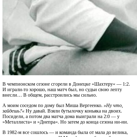
В чемпионском сезоне сгорели в Донецке »Шахтеру« — 1:2.
И играли-то хорошо, наш матч был, но судьи свою лепту
внесли… В общем, расстроились мы сильно.
А моим соседом по дому был Миша Вергеенко.
»Ну что,
зайдешь?«
Ну давай. Взяли бутылочку коньяка на двоих.
Посидели, а потом два матча дома выиграли на 2:0 — у
»Металлиста« и »Днепра«. Но затем до конца сезона ни-ни.
В 1982-м все сошлось — и команда была от мала до велика,