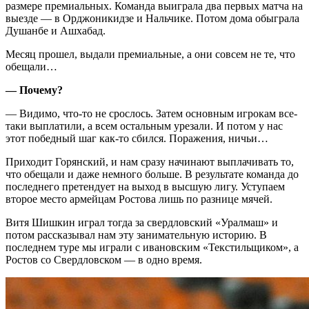
размере премиальных. Команда выиграла два первых матча на
выезде — в Орджоникидзе и Нальчике. Потом дома обыграла
Душанбе и Ашхабад.
Месяц прошел, выдали премиальные, а они совсем не те, что
обещали…
— Почему?
— Видимо, что-то не срослось. Затем основным игрокам все-
таки выплатили, а всем остальным урезали. И потом у нас
этот победный шаг как-то сбился. Поражения, ничьи…
Приходит Горянский, и нам сразу начинают выплачивать то,
что обещали и даже немного больше. В результате команда до
последнего претендует на выход в высшую лигу. Уступаем
второе место армейцам Ростова лишь по разнице мячей.
Витя Шишкин играл тогда за свердловский «Уралмаш» и
потом рассказывал нам эту занимательную историю. В
последнем туре мы играли с ивановским «Текстильщиком», а
Ростов со Свердловском — в одно время.