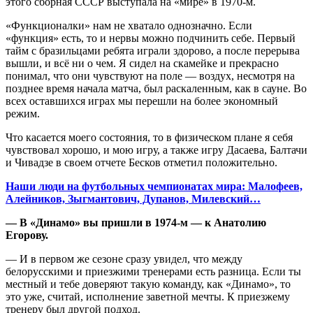
этого сборная СССР выступала на «мире» в 1970-м.
«Функционалки» нам не хватало однозначно. Если
«функция» есть, то и нервы можно подчинить себе. Первый
тайм с бразильцами ребята играли здорово, а после перерыва
вышли, и всё ни о чем. Я сидел на скамейке и прекрасно
понимал, что они чувствуют на поле — воздух, несмотря на
позднее время начала матча, был раскаленным, как в сауне. Во
всех оставшихся играх мы перешли на более экономный
режим.
Что касается моего состояния, то в физическом плане я себя
чувствовал хорошо, и мою игру, а также игру Дасаева, Балтачи
и Чивадзе в своем отчете Бесков отметил положительно.
Наши люди на футбольных чемпионатах мира: Малофеев,
Алейников, Зыгмантович, Дупанов, Милевский…
— В «Динамо» вы пришли в 1974-м — к Анатолию
Егорову.
— И в первом же сезоне сразу увидел, что между
белорусскими и приезжими тренерами есть разница. Если ты
местный и тебе доверяют такую команду, как «Динамо», то
это уже, считай, исполнение заветной мечты. К приезжему
тренеру был другой подход.