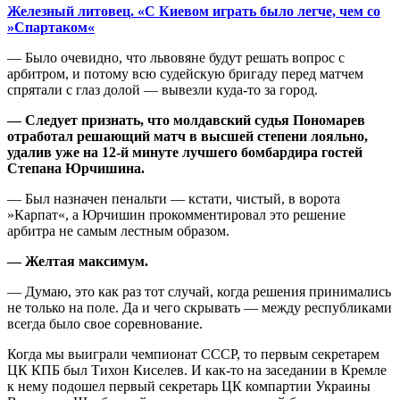
Железный литовец. «С Киевом играть было легче, чем со
»Спартаком«
— Было очевидно, что львовяне будут решать вопрос с
арбитром, и потому всю судейскую бригаду перед матчем
спрятали с глаз долой — вывезли куда-то за город.
— Следует признать, что молдавский судья Пономарев
отработал решающий матч в высшей степени лояльно,
удалив уже на 12-й минуте лучшего бомбардира гостей
Степана Юрчишина.
— Был назначен пенальти — кстати, чистый, в ворота
»Карпат«, а Юрчишин прокомментировал это решение
арбитра не самым лестным образом.
— Желтая максимум.
— Думаю, это как раз тот случай, когда решения принимались
не только на поле. Да и чего скрывать — между республиками
всегда было свое соревнование.
Когда мы выиграли чемпионат СССР, то первым секретарем
ЦК КПБ был Тихон Киселев. И как-то на заседании в Кремле
к нему подошел первый секретарь ЦК компартии Украины