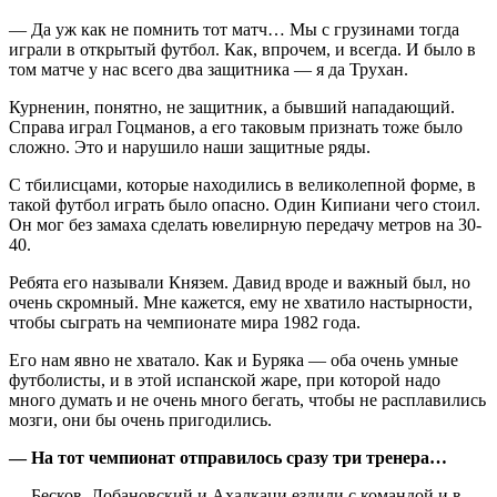
— Да уж как не помнить тот матч… Мы с грузинами тогда
играли в открытый футбол. Как, впрочем, и всегда. И было в
том матче у нас всего два защитника — я да Трухан.
Курненин, понятно, не защитник, а бывший нападающий.
Справа играл Гоцманов, а его таковым признать тоже было
сложно. Это и нарушило наши защитные ряды.
С тбилисцами, которые находились в великолепной форме, в
такой футбол играть было опасно. Один Кипиани чего стоил.
Он мог без замаха сделать ювелирную передачу метров на 30-
40.
Ребята его называли Князем. Давид вроде и важный был, но
очень скромный. Мне кажется, ему не хватило настырности,
чтобы сыграть на чемпионате мира 1982 года.
Его нам явно не хватало. Как и Буряка — оба очень умные
футболисты, и в этой испанской жаре, при которой надо
много думать и не очень много бегать, чтобы не расплавились
мозги, они бы очень пригодились.
— На тот чемпионат отправилось сразу три тренера…
— Бесков, Лобановский и Ахалкаци ездили с командой и в