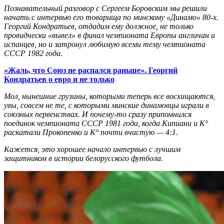
Познавательный разговор с Сергеем Боровским мы решили
начать с интервью его товарища по минскому «Динамо» 80-х.
Георгий Кондратьев, отдадим ему должное, не только
провидчески «вывел» в финал чемпионата Европы англичан и
испанцев, но и затронул любимую всеми тему чемпионата
СССР 1982 года.
«Жаль, что Союз не распался раньше». Георгий
Кондратьев о евро и не только
Мол, нынешние грузины, которыми теперь все восхищаются,
увы, совсем не те, с которыми минские динамовцы играли в
союзных первенствах. И почему-то сразу припомнился
поединок чемпионата СССР 1981 года, когда Кипиани и К°
раскатали Прокопенко и К° почти вчистую — 4:1.
Кажется, это хорошее начало интервью с лучшим
защитником в истории белорусского футбола.