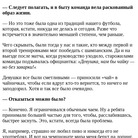
— Следует полагать, и в быту команда вела раскованный
образ жизни.
— Но это тоже была одна из традиций нашего футбола,
которая, кстати, никуда не делась и сегодня. Разве что
встречается в значительно меньшей степени, чем раньше.
Чего скрывать, были тогда у нас и такие, кто между первой и
второй тренировками мог пообедать с шампанским. Да и на
выезде после матча, когда руководство уходило, старожилами
команды подзывалась официантка:
»Девушка, нам бы чайку —
но без заварки!«
Девушки все были сметливыми — приносили »чай« в
чайничках, чтобы если вдруг кто-то вернется, то ничего не
заподозрил. Хотя и так все было очевидно.
— Отказаться можно было?
— Конечно. Я ограничивался обычным чаем. Ну а ребята
принимали большей частью для того, чтобы, расслабившись,
быстрее заснуть. Это, кстати, всегда была проблема.
Я, например, страшно не любил пиво и никогда его не
употреблял. И вот на чемпионате мира меня берут на допинг.