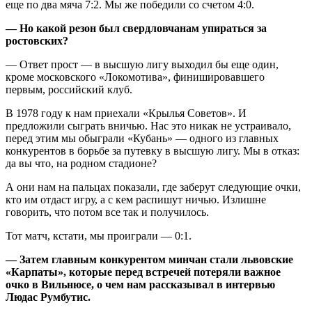
еще по два мяча 7:2. Мы же победили со счетом 4:0.
— Но какой резон был свердловчанам упираться за
ростовских?
— Ответ прост — в высшую лигу выходил бы еще один,
кроме московского «Локомотива», финишировавшего
первым, российский клуб.
В 1978 году к нам приехали «Крылья Советов». И
предложили сыграть вничью. Нас это никак не устраивало,
перед этим мы обыграли «Кубань» — одного из главных
конкурентов в борьбе за путевку в высшую лигу. Мы в отказ:
да вы что, на родном стадионе?
А они нам на пальцах показали, где заберут следующие очки,
кто им отдаст игру, а с кем распишут ничью. Излишне
говорить, что потом все так и получилось.
Тот матч, кстати, мы проиграли — 0:1.
— Затем главным конкурентом минчан стали львовские
«Карпаты», которые перед встречей потеряли важное
очко в Вильнюсе, о чем нам рассказывал в интервью
Людас Румбутис.