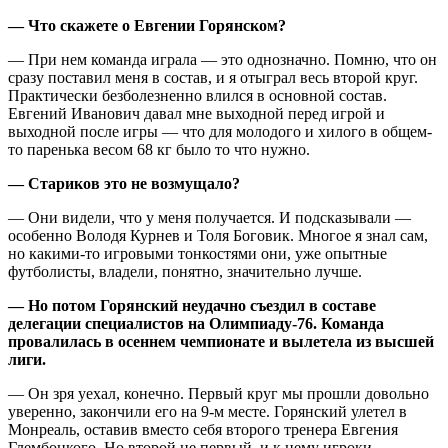
— Что скажете о Евгении Горянском?
— При нем команда играла — это однозначно. Помню, что он
сразу поставил меня в состав, и я отыграл весь второй круг.
Практически безболезненно влился в основной состав.
Евгений Иванович давал мне выходной перед игрой и
выходной после игры — что для молодого и хилого в общем-
то паренька весом 68 кг было то что нужно.
— Стариков это не возмущало?
— Они видели, что у меня получается. И подсказывали —
особенно Володя Курнев и Толя Боговик. Многое я знал сам,
но какими-то игровыми тонкостями они, уже опытные
футболисты, владели, понятно, значительно лучше.
— Но потом Горянский неудачно съездил в составе
делегации специалистов на Олимпиаду-76. Команда
провалилась в осеннем чемпионате и вылетела из высшей
лиги.
— Он зря уехал, конечно. Первый круг мы прошли довольно
уверенно, закончили его на 9-м месте. Горянский улетел в
Монреаль, оставив вместо себя второго тренера Евгения
Глембоцкого. Но второй не первый, и к нему игроки