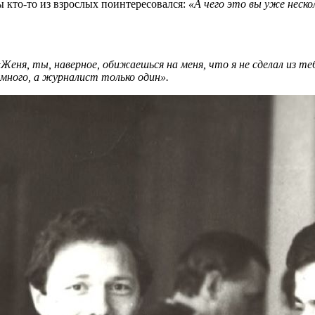
ы кто-то из взрослых поинтересовался:
«А чего это вы уже неско
«Женя, ты, наверное, обижаешься на меня, что я не сделал из т
много, а журналист только один».