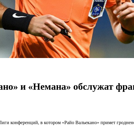
ано» и «Немана» обслужат фра
иги конференций, в котором «Райо Вальекано» примет гродненс