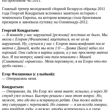
На бронзовом ЧЕ-2011.
Главный тренер молодежной сборной Беларуси образца 2011
года Георгий Кондратьев вспомнил занятную историю с
чемпионата Европы, на котором команда стала бронзовым
призером и завоевала путевку на Олимпиаду-2012.
Георгий Кондратьев:
— В команде у нас нарушений [режима] жестких не было. Мы
могли с Егором [Филипенко] зацепиться, но не из-за
нарушений. Ну, случился у нас с Егором мини-конфликт после
матча с Данией, когда мы вели 1:0 — Димка [Бага] забил гол
хороший. Они сидели в карты играли, а у нас просмотр матча
был. Я посмотрел, какой они там пенальти с Мишей
[Сиваковым] «привезли». Меня перемкнуло, я на Егора что-то
грубо сказал…
Егор Филипенко (с улыбкой):
— Отправляли меня.
Кондратьев:
— Отправлял, да. Но Егор же меня знает: вспылил, а через 30
секунд уже остыл. Быстро решили с ним этот вопрос. Но,
может, это где-то и встряхнуло ребят. Они тоже видели
эту ситуацию с перепалкой. Но главное — я им всегда говорил,
что пройдут годы, и важно, чтобы встречались и в глаза