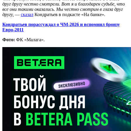
друг другу честно смотрели. Вот я и благодарен судьбе, что
все они такими оказались. Мы честно смотрим в глаза друг
другу,
—
сказал
Кондратьев в подкасте «На банке».
Кондратьев порассуждал о ЧМ-2026 и вспомнил бронзу
Евро-2011
Фото:
ФК «Малага».