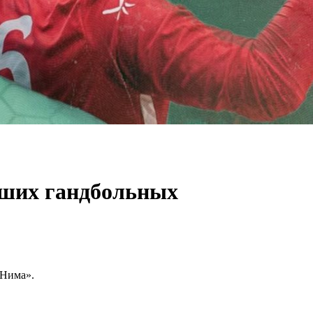
йших гандбольных
«Нима».