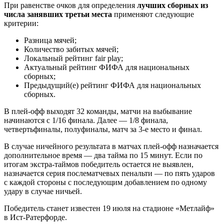
При равенстве очков для определения
лучших сборных из
числа занявших третьи места
применяют следующие
критерии:
Разница мячей;
Количество забитых мячей;
Локальный рейтинг fair play;
Актуальный рейтинг ФИФА для национальных
сборных;
Предыдущий(е) рейтинг ФИФА для национальных
сборных.
В плей-офф выходят 32 команды, матчи на выбывание
начинаются с 1/16 финала. Далее — 1/8 финала,
четвертьфиналы, полуфиналы, матч за 3-е место и финал.
В случае ничейного результата в матчах плей-офф назначается
дополнительное время — два тайма по 15 минут. Если по
итогам экстра-таймов победитель остается не выявлен,
назначается серия послематчевых пенальти — по пять ударов
с каждой стороны с последующим добавлением по одному
удару в случае ничьей.
Победитель станет известен 19 июля на стадионе «Метлайф»
в Ист-Ратерфорде.