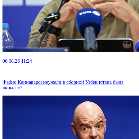
06.08.26
11:24
Фабио Каннаваро: неужели в сборной Узбекистана была
«крыса»?