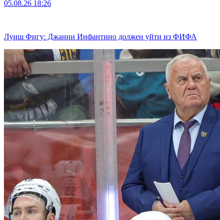
05.08.26
18:26
Луиш Фигу: Джанни Инфантино должен уйти из ФИФА