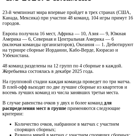
23-й чемпионат мира впервые пройдет в трех странах (США,
Канада, Мексика) при участии 48 команд. 104 игры примут 16
городов.
Европа получила 16 мест, Африка — 10, Азия — 9, Южная
Америка — 6, Северная и Центральная Америка — 6
(включая команды организаторов), Океания — 1. Дебютируют
на турнире сборные Иордании, Кабо-Верде, Кюрасао и
Узбекистана.
48 команд разделены на 12 групп по 4 сборные в каждой.
Жеребьевка состоялась в декабре 2025 года.
На групповой стадии каждая команда проведет по три матча.
В плей-офф выходят по две лучшие сборные из квартетов и
восемь лучших команд из числа занявших третьи места.
В случае равенства очков у двух и более команд
для
распределения мест в группе
применяются следующие
критерии:
Количество очков, набранное в матчах с участием
спорящих сборных;
Разница мячей в матчах с участием спорящих сборных;