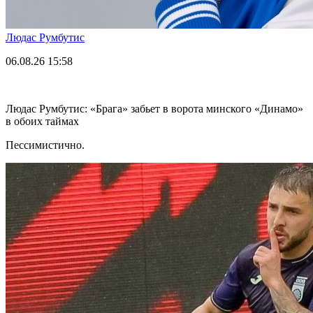
Людас Румбутис
06.08.26
15:58
Людас Румбутис: «Брага» забьет в ворота минского «Динамо»
в обоих таймах
Пессимистично.