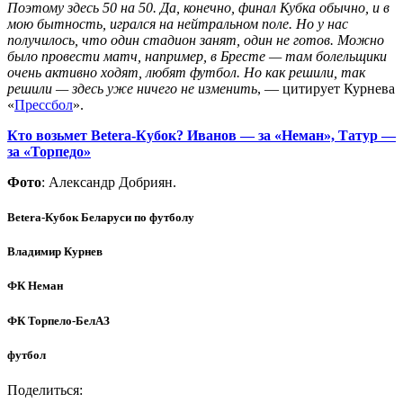
Поэтому здесь 50 на 50. Да, конечно, финал Кубка обычно, и в
мою бытность, игрался на нейтральном поле. Но у нас
получилось, что один стадион занят, один не готов. Можно
было провести матч, например, в Бресте — там болельщики
очень активно ходят, любят футбол. Но как решили, так
решили — здесь уже ничего не изменить
, — цитирует Курнева
«
Прессбол
».
Кто возьмет Betera-Кубок? Иванов — за «Неман», Татур —
за «Торпедо»
Фото
: Александр Добриян.
Betera-Кубок Беларуси по футболу
Владимир Курнев
ФК Неман
ФК Торпело-БелАЗ
футбол
Поделиться: