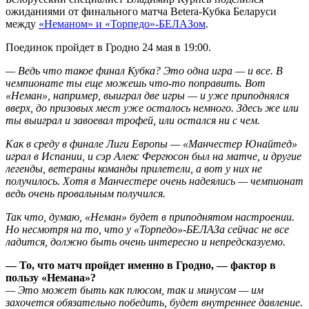
ожиданиями от финального матча Betera-Кубка Беларуси
между
«Неманом» и «Торпедо»-БЕЛАЗом
.
Поединок пройдет в Гродно 24 мая в 19:00.
— Ведь что такое финал Кубка? Это одна игра — и все. В
чемпионате ты еще можешь что-то поправить. Вот
«Неман», например, выиграл две игры — и уже приподнялся
вверх, до призовых мест уже осталось немного. Здесь же или
ты выиграл и завоевал трофей, или остался ни с чем.
Как в среду в финале Лиги Европы — «Манчестер Юнайтед»
играл в Испании, и сэр Алекс Фергюсон был на матче, и другие
легенды, ветераны команды прилетели, а вот у них не
получилось. Хотя в Манчестере очень надеялись — чемпионат
ведь очень провальным получился.
Так что, думаю, «Неман» будет в приподнятом настроении.
Но несмотря на то, что у «Торпедо»-БЕЛАЗа сейчас не все
ладится, должно быть очень интересно и непредсказуемо.
— То, что матч пройдет именно в Гродно, — фактор в
пользу «Немана»?
— Это может быть как плюсом, так и минусом — им
захочется обязательно победить, будет внутреннее давление.