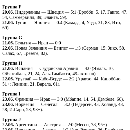
Группа F
20.06.
Нидерланды — Швеция — 5:1 (Бробби, 5, 17, Гакпо, 47,
54, Саммервилл, 89; Эланга, 59).
21.06.
Тунис — Япония — 0:4 (Камада, 4, Уэда, 31, 83, Ито,
69).
Группа G
21.06.
Бельгия — Иран — 0:0
22.06.
Новая Зеландия — Египет — 1:3 (Серман, 15; Зико, 58,
Салах, 67, Трезеге, 82).
Группа Н
21.06.
Испания — Саудовская Аравия — 4:0 (Ямаль, 10,
Ойярсабаль, 21, 24, Аль-Тамбакти, 49-автогол).
22.06.
Уругвай — Кабо-Верде — 2:2 (Араухо, 44, Каноббио,
51+; Ленини, 21, Варела, 61).
Группа I
23.06.
Франция — Ирак — 3:0 (Мбаппе, 14, 54, Дембеле, 66).
23.06.
Норвегия — Сенегал — 3:2 (Педерсен, 43, Холанд, 48,
58; И.Сарр, 53, 93+).
Группа J
22.06.
Аргентина — Австрия — 2:0 (Месси, 38, 95+).
23.06.
Иордания — Алжир — 1:2 (Аль-Рашдан, 36; Бенбуали,