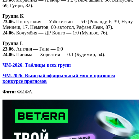
69, Гуири, 82).
Группа K
23.06.
Португалия — Узбекистан — 5:0 (Роналду, 6, 39, Нуну
Мендеш, 17, Нематов, 60-автогол, Рафаэл Леан, 87).
24.06.
Колумбия — ДР Конго — 1:0 (Муньос, 76).
Группа L
23.06.
Англия — Гана — 0:0
24.06.
Панама — Хорватия — 0:1 (Будимир, 54).
ЧМ-2026. Таблицы всех групп
ЧМ-2026. Выиграй официальный мяч в призовом
конкурсе прогнозов
Фото:
ФИФА.