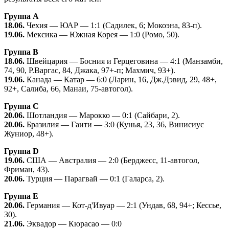
Группа А
18.06.
Чехия — ЮАР — 1:1 (Садилек, 6; Мокоэна, 83-п).
19.06.
Мексика — Южная Корея — 1:0 (Ромо, 50).
Группа В
18.06.
Швейцария — Босния и Герцеговина — 4:1 (Манзамби,
74, 90, Р.Варгас, 84, Джака, 97+-п; Махмич, 93+).
19.06.
Канада — Катар — 6:0 (Ларин, 16, Дж.Дэвид, 29, 48+,
92+, Салиба, 66, Манаи, 75-автогол).
Группа С
20.06.
Шотландия — Марокко — 0:1 (Сайбари, 2).
20.06.
Бразилия — Гаити — 3:0 (Кунья, 23, 36, Винисиус
Жуниор, 48+).
Группа D
19.06.
США — Австралия — 2:0 (Берджесс, 11-автогол,
Фриман, 43).
20.06.
Турция — Парагвай — 0:1 (Галарса, 2).
Группа Е
20.06.
Германия — Кот-д'Ивуар — 2:1 (Ундав, 68, 94+; Кессье,
30).
21.06.
Эквадор — Кюрасао — 0:0