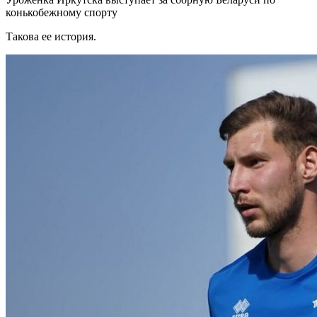
конькобежному спорту
Такова ее история.