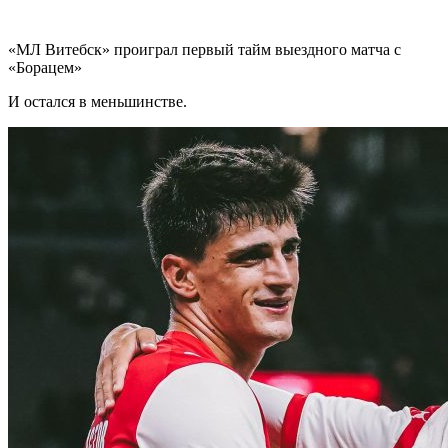
«МЛ Витебск» проиграл первый тайм выездного матча с
«Борацем»
И остался в меньшинстве.