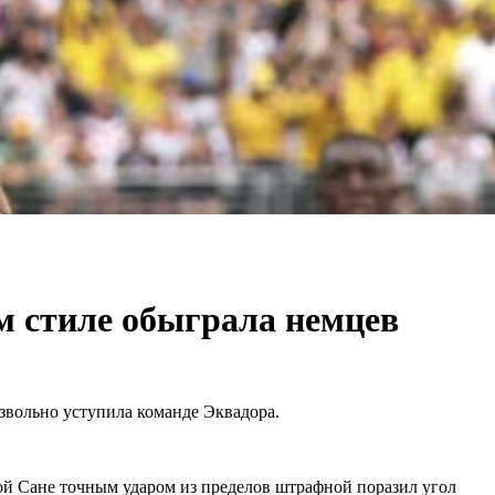
м стиле обыграла немцев
езвольно уступила команде Эквадора.
й Сане точным ударом из пределов штрафной поразил угол