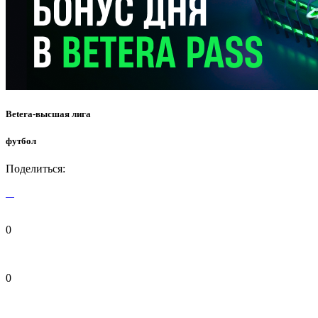
Betera-высшая лига
футбол
Поделиться:
0
0