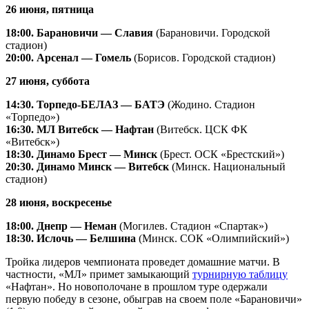
26 июня, пятница
18:00. Барановичи — Славия
(Барановичи. Городской
стадион)
20:00. Арсенал — Гомель
(Борисов. Городской стадион)
27 июня, суббота
14:30. Торпедо-БЕЛАЗ — БАТЭ
(Жодино. Стадион
«Торпедо»)
16:30. МЛ Витебск — Нафтан
(Витебск. ЦСК ФК
«Витебск»)
18:30. Динамо Брест — Минск
(Брест. ОСК «Брестский»)
20:30. Динамо Минск — Витебск
(Минск. Национальный
стадион)
28 июня, воскресенье
18:00. Днепр — Неман
(Могилев. Стадион «Спартак»)
18:30. Ислочь — Белшина
(Минск. СОК «Олимпийский»)
Тройка лидеров чемпионата проведет домашние матчи. В
частности, «МЛ» примет замыкающий
турнирную таблицу
«Нафтан». Но новополочане в прошлом туре одержали
первую победу в сезоне, обыграв на своем поле «Барановичи»