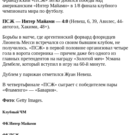
Французский «ПСЖ» легко добился победы над
американским «Интер Майами» в 1/8 финала клубного
чемпионата мира по футболу.
ПСЖ — Интер Майами — 4:0
(Невеш, 6, 39, Авилес, 44-
автогол, Хакими, 48+).
Борьбы в матче, где аргентинский форвард флоридцев
Лионель Месси встречался со своим бывшим клубом, не
получилось. «ПСЖ» в первой половине организовал четыре
гола в ворота соперника — причем даже без одного из
главных претендентов на награду «Золотой мяч» Усмана
Дембеле, который вступил в игру на 60-й минуте.
Дублем у парижан отметился Жуан Невеш.
В четвертьфинале «ПСЖ» сыграет с победителем пары
«Фламенго» — «Бавария».
Фото
: Getty Images.
Клубный ЧМ
ФК Интер Майами
ФК ПСЖ