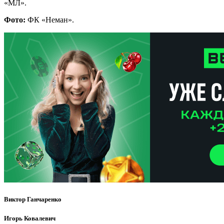
«МЛ».
Фото:
ФК «Неман».
Виктор Ганчаренко
Игорь Ковалевич