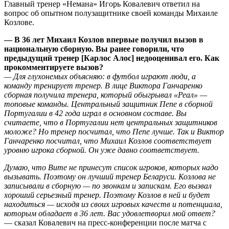
Главный тренер «Немана» Игорь Ковалевич ответил на
вопрос об опытном полузащитнике своей команды Михаиле
Козлове.
— В 36 лет Михаил Козлов впервые получил вызов в
национальную сборную. Вы ранее говорили, что
предыдущий тренер [Карлос Алос] недооценивал его. Как
прокомментируете вызов?
— Для глухонемых объясняю: в футбол играют люди, а
команду тренирует тренер. В лице Виктора Ганчаренко
сборная получила тренера, который обыгрывал «Реал» —
топовые команды. Центральный защитник Пепе в сборной
Португалии в 42 года играл в основном составе. Вы
считаете, что в Португалии нет центральных защитников
моложе? Но тренер посчитал, что Пепе лучше. Так и Виктор
Ганчаренко посчитал, что Михаил Козлов соответствует
уровню игрока сборной. Он уже давно соответствует.
Думаю, что Вите не принесут список игроков, которых надо
вызывать. Поэтому он лучший тренер Беларуси. Козлова не
записывали в сборную — по звонкам и запискам. Его вызвал
хороший серьезный тренер. Поэтому Козлов в ней и будет
находиться — исходя из своих игровых качеств и потенциала,
которым обладает в 36 лет. Вас удовлетворил мой ответ?
— сказал Ковалевич на пресс-конференции после матча с