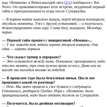
над «Неманом» в Betera-высшей лиге (
2:1
) пообщался с Bet
News. Он прокомментировал итог встречи, неудачный первый
тайм и принципиальность игры после Суперкубка.
— В первом тайме неважно вышли, перед вторым поговорили,
обсудили моменты. Уже с другой установкой — и получалось
демонстрировать свою игру. Слава богу, выиграли. Молодцы
парни.
— Первый тайм прошел с инициативой «Немана»...
— У нас никогда нет задачи играть вторым номером. Она
одна — играть первым.
— Что сказал тренер в перерыве?
— Это останется между нами. Понимали: проигрываем, надо
что-то менять, три очка нужны кровь из носу. Дома или на
выезде мы выходим только за победой.
— В прошлом туре была безголевая ничья. После нее
произошел какой-то разговор?
— Нет. Мы матч провели и уже думаем о следующем.
Готовились, разбирали Гродно. Игра с «Неманом» была
принципиальной, надо было отдать должок за Суперкубок.
— Получается, была двойная мотивация?