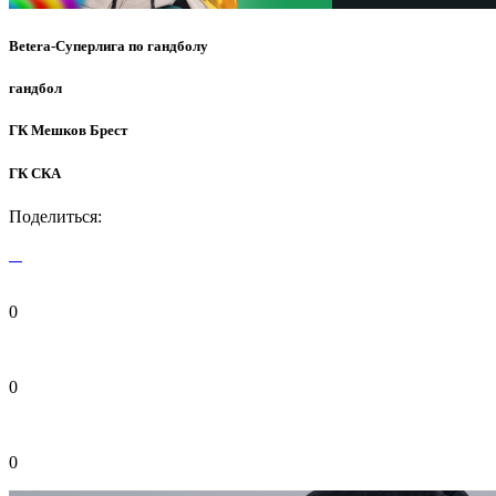
Betera-Суперлига по гандболу
гандбол
ГК Мешков Брест
ГК СКА
Поделиться:
0
0
0