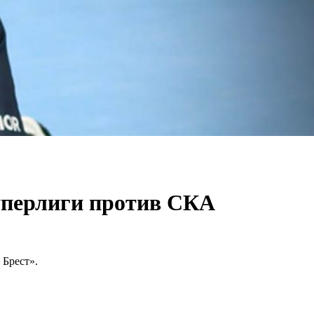
уперлиги против СКА
Брест».