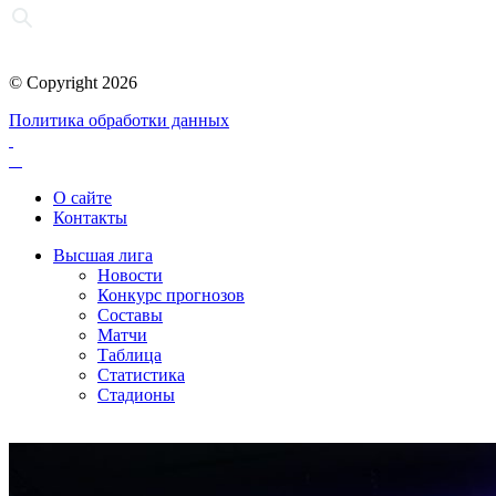
© Copyright 2026
Политика обработки данных
О сайте
Контакты
Высшая лига
Новости
Конкурс прогнозов
Составы
Матчи
Таблица
Статистика
Стадионы