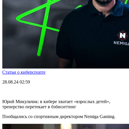
Статьи о киберспорте
28.08.24
02:59
Юрий Микульчик: в кибере хватает «взрослых детей»,
тренерство перетекает в бэбиситтинг
Пообщались со спортивным директором Nemiga Gaming.