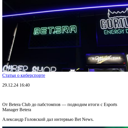
Статьи о киберспорте
29.12.24
16:40
От Betera Club до пабстомпов — подводим итоги с Esports
Manager Betera
Александр Головский дал интервью Bet News.