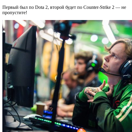
Первый был по Dota 2, второй будет по Counter-Strike 2 — не
пропустите!