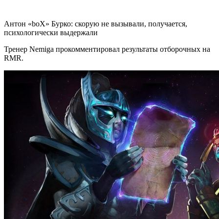
Антон «boX» Бурко: cкорую не вызывали, получается,
психологически выдержали
Тренер Nemiga прокомментировал результаты отборочных на
RMR.