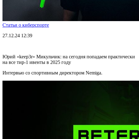
Статьи о киберспорте
27.12.24
12:39
Юрий «keep3r» Микульчик: на сегодня попадаем практически
на все тир-1 ивенты в 2025 году
Интервью со спортивным директором Nemiga.