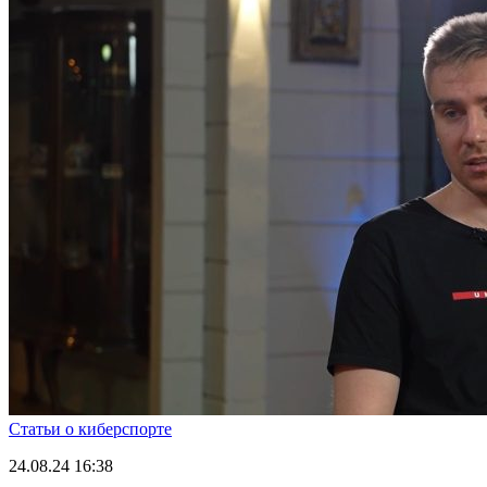
Статьи о киберспорте
24.08.24
16:38