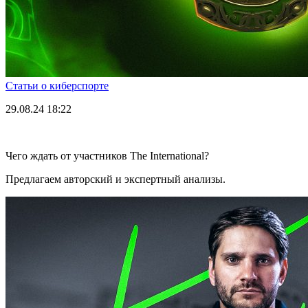
Статьи о киберспорте
29.08.24
18:22
Чего ждать от участников The International?
Предлагаем авторский и экспертный анализы.