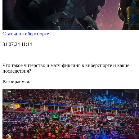
Статьи о киберспорте
31.07.24
11:14
Что такое читерство и матч-фиксинг в киберспорте и какие
последствия?
Разбираемся.