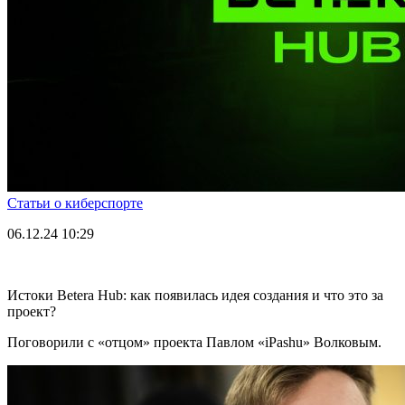
Статьи о киберспорте
06.12.24
10:29
Истоки Betera Hub: как появилась идея создания и что это за
проект?
Поговорили с «отцом» проекта Павлом «iPashu» Волковым.