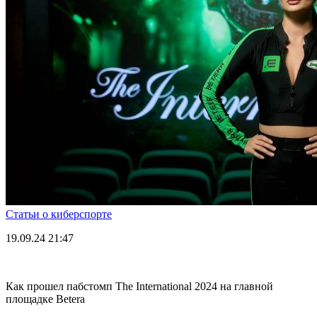
Статьи о киберспорте
19.09.24
21:47
Как прошел пабстомп The International 2024 на главной
площадке Betera