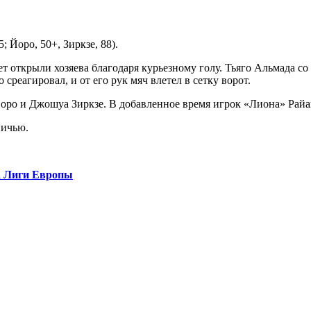
; Йоро, 50+, Зиркзе, 88).
 открыли хозяева благодаря курьезному голу. Тьяго Альмада со
реагировал, и от его рук мяч влетел в сетку ворот.
Йоро и Джошуа Зиркзе. В добавленное время игрок «Лиона» Рай
ничью.
ла Лиги Европы