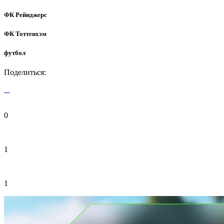
ФК Рейнджерс
ФК Тоттенхэм
футбол
Поделиться:
0
1
1