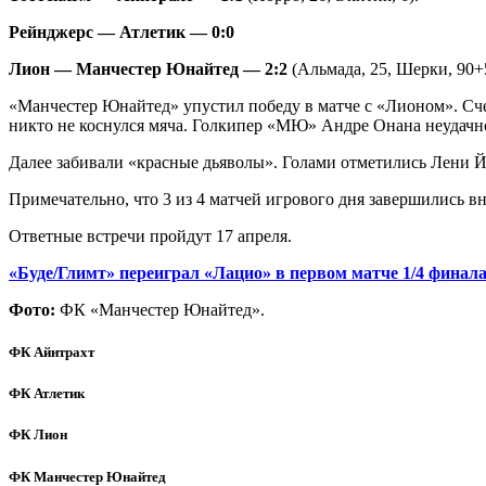
Рейнджерс — Атлетик — 0:0
Лион — Манчестер Юнайтед — 2:2
(Альмада, 25, Шерки, 90+5
«Манчестер Юнайтед» упустил победу в матче с «Лионом». Счет
никто не коснулся мяча. Голкипер «МЮ» Андре Онана неудачно с
Далее забивали «красные дьяволы». Голами отметились Лени 
Примечательно, что 3 из 4 матчей игрового дня завершились в
Ответные встречи пройдут 17 апреля.
«Буде/Глимт» переиграл «Лацио» в первом матче 1/4 фина
Фото:
ФК «Манчестер Юнайтед».
ФК Айнтрахт
ФК Атлетик
ФК Лион
ФК Манчестер Юнайтед