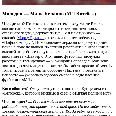
Молодой — Марк Буланов (МЛ Витебск)
Что сделал?
Потеря очков в третьем кряду матче Betera-
высшей лиги была бы непростительна для чемпиона,
ставящего задачу удержать титул. Ее и не случилось —
спасибо
Марку Буланову
, который принес победу над
«Нафтаном»
(2:1)
. Новополочане держали оборону стройно,
пока на поле не вышел 20-летний резервист, не игравший в
высшей лиге более полутора лет — с ноября 2024-го, когда
выступал за «Шахтер». Этот шанс футболист заслужил
работой на тренировках — и ожидания оправдал. Буланову
хватило десяти минут на поле, чтобы забить красивый мяч. В
том эпизоде и претензии обороне «Нафтана» предъявить
непросто — уж больно здорово сыграл в одно касание
футболист «МЛ».
Кого обошел?
Уже упомянутого защитника Кунцевича из
«Витебска», который впервые в сезоне отыграл полный матч.
Что говорят?
— Он сам себя выпустил на поле своей
работой, тем, как провел недельный цикл. Он выглядел очень
хорошо, демонстрировал желание. Когда ребята выходили на
замену, сказал им, что ничего не остается, как брать игру в