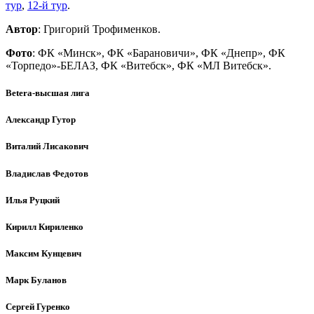
тур
,
12-й тур
.
Автор
: Григорий Трофименков.
Фото
: ФК «Минск», ФК «Барановичи», ФК «Днепр», ФК
«Торпедо»-БЕЛАЗ, ФК «Витебск», ФК «МЛ Витебск».
Betera-высшая лига
Александр Гутор
Виталий Лисакович
Владислав Федотов
Илья Руцкий
Кирилл Кириленко
Максим Кунцевич
Марк Буланов
Сергей Гуренко