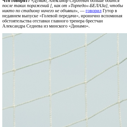
Что говорят?
«
Думаю, Александр Сергеевич больше боится
после таких поражений [, как от »Торпедо«-БЕЛАЗа], чтобы
никто по стадиону ничего не объявил»,
—
говорил
Гутор в
недавнем выпуске «Голевой передачи», иронично вспоминая
обстоятельства отставки главного тренера брестчан
Александра Седнева из минского «Динамо».