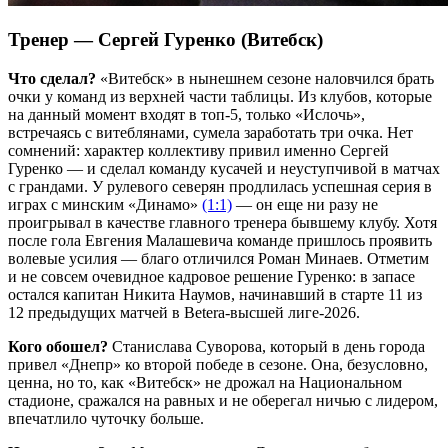
Тренер — Сергей Гуренко (Витебск)
Что сделал?
«Витебск» в нынешнем сезоне наловчился брать
очки у команд из верхней части таблицы. Из клубов, которые
на данный момент входят в топ-5, только «Ислочь»,
встречаясь с витеблянами, сумела заработать три очка. Нет
сомнений: характер коллективу привил именно Сергей
Гуренко — и сделал команду кусачей и неуступчивой в матчах
с грандами. У рулевого северян продлилась успешная серия в
играх с минским «Динамо»
(1:1)
— он еще ни разу не
проигрывал в качестве главного тренера бывшему клубу. Хотя
после гола Евгения Малашевича команде пришлось проявить
волевые усилия — благо отличился Роман Минаев. Отметим
и не совсем очевидное кадровое решение Гуренко: в запасе
остался капитан Никита Наумов, начинавший в старте 11 из
12 предыдущих матчей в Betera-высшей лиге-2026.
Кого обошел?
Станислава Суворова, который в день города
привел «Днепр» ко второй победе в сезоне. Она, безусловно,
ценна, но то, как «Витебск» не дрожал на Национальном
стадионе, сражался на равных и не оберегал ничью с лидером,
впечатлило чуточку больше.