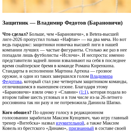
Защитник — Владимир Федотов (Барановичи)
Что сделал?
Больше, чем «Барановичи», в Betera-высшей
лиге-2026 пропустил только «Нафтан» — на два мяча. Но вот
ведь парадокс: защитники новичка высшей лиги в нашей
компании лучших — частые фигуранты. Столько же раз в нее
попадали лишь футболисты «Ислочи». И неспроста: именно
представители задней линии взваливают на себя в последнее
время снайперское бремя в команде Романа Киренкина.
Стандарты в исполнении Мартина Артюха — грозное
оружие, и один из таких завершился голом
Владимира
Федотова
, который стал уже четвертым защитником команды,
отличившимся в нынешнем сезоне. Благодаря этому
«Барановичи» взяли очко у «Славии»
(1:1)
, которая подала во
втором тайме шесть угловых и в том числе из-за 26-летнего
россиянина так ни разу и не потревожила Даниила Шапко.
Кого обошел?
По одному голосу в редакционном
голосовании заработали Максим Кунцевич, чью игру главный
тренер «Витебска» назвал
изумительной
, а также Максим
Ковель из брестского «Динамо»,
признанный
в составе своей