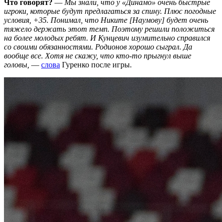
Что говорят?
—
Мы знали, что у «Динамо» очень быстрые
игроки, которые будут предлагаться за спину. Плюс погодные
условия, +35. Понимал, что Никите [Наумову]
будет очень
тяжело держать этот темп. Поэтому решили положиться
на более молодых ребят. И Кунцевич изумительно справился
со своими обязанностями. Родионов хорошо сыграл. Да
вообще все. Хотя не скажу, что кто-то прыгнул выше
головы,
—
слова
Гуренко после игры.