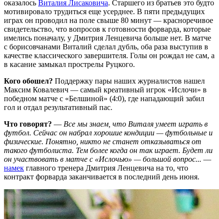
оказалось
Виталия Лисаковича
. Старшего из братьев это будто
мотивировало трудиться еще усерднее. В пяти предыдущих
играх он проводил на поле свыше 80 минут — красноречивое
свидетельство, что вопросов к готовности форварда, которые
имелись поначалу, у Дмитрия Ленцевича больше нет. В матче
с борисовчанами Виталий сделал дубль, оба раза выступив в
качестве классического завершителя. Голы он рождал не сам, а
в касание замыкал прострелы Руцкого.
Кого обошел?
Поддержку пары наших журналистов нашел
Максим Ковалевич — самый креативный игрок «Ислочи» в
победном матче с «Белшиной» (4:0), где нападающий забил
гол и отдал результативный пас.
Что говорят?
—
Все мы знаем, что Виталя умеет играть в
футбол. Сейчас он набрал хорошие кондиции — футбольные и
физические.
Понятно, никто не станет отказываться от
такого футболиста. Тем более когда он так играет. Будет ли
он участвовать в матче с «Ислочью» — большой вопрос...
—
намек
главного тренера Дмитрия Ленцевича на то, что
контракт форварда заканчивается в последний день июня.