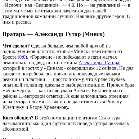
«Ислочи» над «Белшиной» — 4:0. Но — на удивление! — в
этом матче мы не отыскали лауреатов для нашей
традиционной компании лучших. Нашлись другие герои. О
них и рассказ.
Вратарь — Александр Гутор (Минск)
Что сделал?
Сделал больше, чем любой другой из
одноклубников для того, чтобы «Минск» увез ничью из
Бреста
(0:0)
. «Горожане» не побеждают в пяти матчах
чемпионата подряд, но это не вина
Александра Гутора
,
который в гостях у «Динамо» совершил аж 12 сейвов. Не для
каждого потребовалось проявлять незаурядные навыки
реакции и пластики — просто потому, что в ряде случаев
опытный голкипер идеально выбирал позицию. Причем брал
мяч намертво — как после удара Алексея Бутаревича из
района 11-метровой отметки. А еще запомнилась отменная
игра Гутора ногами — так он не дал отличиться Роману
Юзепчуку и Егору Храленкову.
Кого обошел?
В этой номинации по итогам 13-го тура
назывался только один футболист: победа Гутора оказалась
абсолютной.