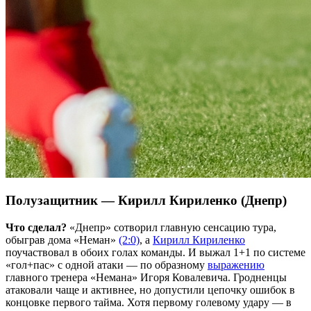
Полузащитник — Кирилл Кириленко (Днепр)
Что сделал?
«Днепр» сотворил главную сенсацию тура,
обыграв дома «Неман»
(2:0)
, а
Кирилл Кириленко
поучаствовал в обоих голах команды. И выжал 1+1 по системе
«гол+пас» с одной атаки — по образному
выражению
главного тренера «Немана» Игоря Ковалевича. Гродненцы
атаковали чаще и активнее, но допустили цепочку ошибок в
концовке первого тайма. Хотя первому голевому удару — в