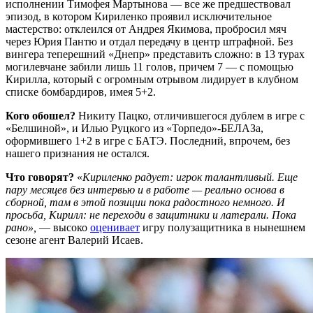
исполнении Тимофея Мартынова — все же предшествовал
эпизод, в котором Кириленко проявил исключительное
мастерство: отклеился от Андрея Якимова, пробросил мяч
через Юрия Пантю и отдал передачу в центр штрафной. Без
вингера теперешний «Днепр» представить сложно: в 13 турах
могилевчане забили лишь 11 голов, причем 7 — с помощью
Кирилла, который с огромным отрывом лидирует в клубном
списке бомбардиров, имея 5+2.
Кого обошел?
Никиту Пацко, отличившегося дублем в игре с
«Белшиной», и Илью Руцкого из «Торпедо»-БЕЛАЗа,
оформившего 1+2 в игре с БАТЭ. Последний, впрочем, без
нашего признания не остался.
Что говорят?
«
Кириленко радует: игрок талантливый. Еще
пару месяцев без интервью и в работе — реально основа в
сборной, там в этой позиции пока радостного немного. И
просьба, Кирилл: не переходи в защитники и латерали. Пока
рано»,
— высоко
оценивает
игру полузащитника в нынешнем
сезоне агент Валерий Исаев.