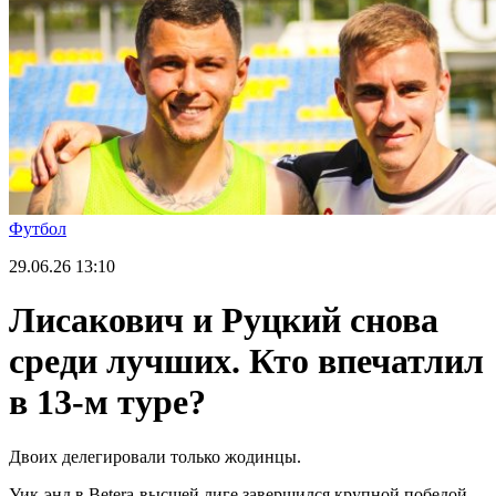
Футбол
29.06.26
13:10
Лисакович и Руцкий снова
среди лучших. Кто впечатлил
в 13-м туре?
Двоих делегировали только жодинцы.
Уик-энд в Betera-высшей лиге завершился крупной победой