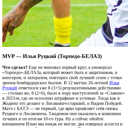
MVP — Илья Руцкий (Торпедо-БЕЛАЗ)
Что сделал?
Еще не миновал первый круг, а универсал
«Торпедо»-БЕЛАЗа, который может быть и защитником, и
вингером, и латералем, повторил свой лучший сезон с точки
зрения бомбардирских баллов. В 12 матчах 26-летний
Илья
Руцкий
отметился уже 8 (3+5) результативными действиями
— столько же, 8 (2+6), было в пору выступлений за «Славию»
в 2023-м, где он исполнял штрафные и угловые. Тогда как в
Жодино это делают и Лисакович-старший, и Вадим Побудей.
Матч с БАТЭ — не первый, где ярко проявляет себя связка
Руцкого и Лисаковича. Тандемом они оказались в компании
лучших и по итогам 10-го тура. Ну а сейчас обойти
вниманием Илью мы никак не могли: два изящных ассиста и