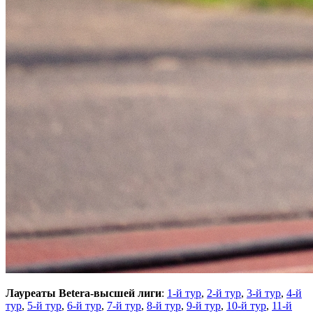
Лауреаты Betera-высшей лиги
:
1-й тур
,
2-й тур
,
3-й тур
,
4-й
тур
,
5-й тур
,
6-й тур
,
7-й тур
,
8-й тур
,
9-й тур
,
10-й тур
,
11-й