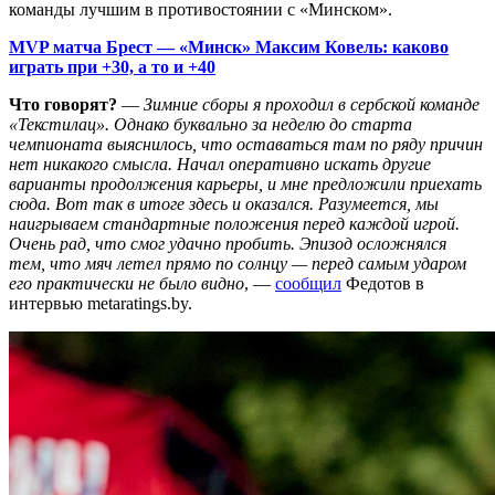
команды лучшим в противостоянии с «Минском».
MVP матча Брест — «Минск» Максим Ковель: каково
играть при +30, а то и +40
Что говорят?
—
Зимние сборы я проходил в сербской команде
«Текстилац». Однако буквально за неделю до старта
чемпионата выяснилось, что оставаться там по ряду причин
нет никакого смысла. Начал оперативно искать другие
варианты продолжения карьеры, и мне предложили приехать
сюда. Вот так в итоге здесь и оказался. Разумеется, мы
наигрываем стандартные положения перед каждой игрой.
Очень рад, что смог удачно пробить. Эпизод осложнялся
тем, что мяч летел прямо по солнцу — перед самым ударом
его практически не было видно
, —
сообщил
Федотов в
интервью metaratings.by.