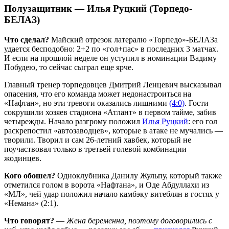
Полузащитник — Илья Руцкий (Торпедо-
БЕЛАЗ)
Что сделал?
Майский отрезок латералю «Торпедо»-БЕЛАЗа
удается бесподобно: 2+2 по «гол+пас» в последних 3 матчах.
И если на прошлой неделе он уступил в номинации Вадиму
Побудею, то сейчас сыграл еще ярче.
Главный тренер торпедовцев Дмитрий Ленцевич высказывал
опасения, что его команда может недонастроиться на
«Нафтан», но эти тревоги оказались лишними
(4:0)
. Гости
сокрушили хозяев стадиона «Атлант» в первом тайме, забив
четырежды. Начало разгрому положил
Илья Руцкий
: его гол
раскрепостил «автозаводцев», которые в атаке не мучались —
творили. Творил и сам 26-летний хавбек, который не
поучаствовал только в третьей голевой комбинации
жодинцев.
Кого обошел?
Одноклубника Данилу Жульпу, который также
отметился голом в ворота «Нафтана», и Оде Абдуллахи из
«МЛ», чей удар положил начало камбэку витеблян в гостях у
«Немана» (2:1).
Что говорят?
—
Жена беременна, поэтому договорились с