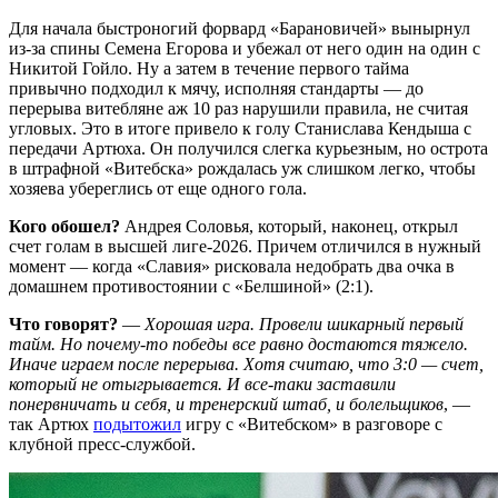
Для начала быстроногий форвард «Барановичей» вынырнул
из-за спины Семена Егорова и убежал от него один на один с
Никитой Гойло. Ну а затем в течение первого тайма
привычно подходил к мячу, исполняя стандарты — до
перерыва витебляне аж 10 раз нарушили правила, не считая
угловых. Это в итоге привело к голу Станислава Кендыша с
передачи Артюха. Он получился слегка курьезным, но острота
в штрафной «Витебска» рождалась уж слишком легко, чтобы
хозяева убереглись от еще одного гола.
Кого обошел?
Андрея Соловья, который, наконец, открыл
счет голам в высшей лиге-2026. Причем отличился в нужный
момент — когда «Славия» рисковала недобрать два очка в
домашнем противостоянии с «Белшиной» (2:1).
Что говорят?
—
Хорошая игра. Провели шикарный первый
тайм. Но почему-то победы все равно достаются тяжело.
Иначе играем после перерыва. Хотя считаю, что 3:0 — счет,
который не отыгрывается. И все-таки заставили
понервничать и себя, и тренерский штаб, и болельщиков
, —
так Артюх
подытожил
игру с «Витебском» в разговоре с
клубной пресс-службой.