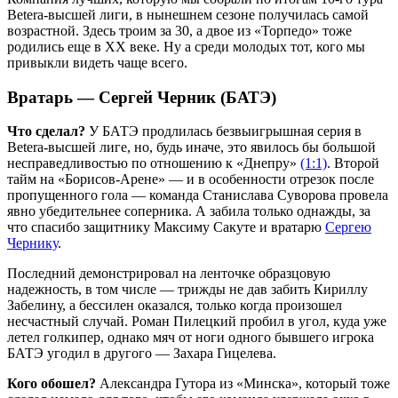
Betera-высшей лиги, в нынешнем сезоне получилась самой
возрастной. Здесь троим за 30, а двое из «Торпедо» тоже
родились еще в XX веке. Ну а среди молодых тот, кого мы
привыкли видеть чаще всего.
Вратарь — Сергей Черник (БАТЭ)
Что сделал?
У БАТЭ продлилась безвыигрышная серия в
Betera-высшей лиге, но, будь иначе, это явилось бы большой
несправедливостью по отношению к «Днепру»
(1:1)
. Второй
тайм на «Борисов-Арене» — и в особенности отрезок после
пропущенного гола — команда Станислава Суворова провела
явно убедительнее соперника. А забила только однажды, за
что спасибо защитнику Максиму Сакуте и вратарю
Сергею
Чернику
.
Последний демонстрировал на ленточке образцовую
надежность, в том числе — трижды не дав забить Кириллу
Забелину, а бессилен оказался, только когда произошел
несчастный случай. Роман Пилецкий пробил в угол, куда уже
летел голкипер, однако мяч от ноги одного бывшего игрока
БАТЭ угодил в другого — Захара Гицелева.
Кого обошел?
Александра Гутора из «Минска», который тоже