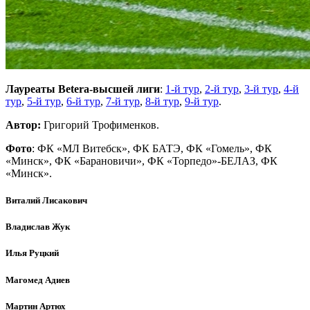
Лауреаты Betera-высшей лиги
:
1-й тур
,
2-й тур
,
3-й тур
,
4-й
тур
,
5-й тур
,
6-й тур
,
7-й тур
,
8-й тур
,
9-й тур
.
Автор:
Григорий Трофименков.
Фото
: ФК «МЛ Витебск», ФК БАТЭ, ФК «Гомель», ФК
«Минск», ФК «Барановичи», ФК «Торпедо»-БЕЛАЗ, ФК
«Минск».
Виталий Лисакович
Владислав Жук
Илья Руцкий
Магомед Адиев
Мартин Артюх