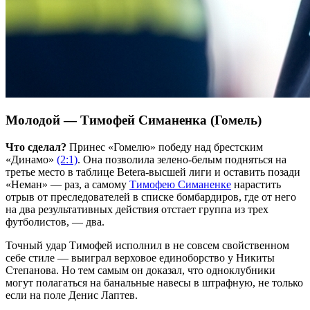
Молодой — Тимофей Симаненка (Гомель)
Что сделал?
Принес «Гомелю» победу над брестским
«Динамо»
(2:1)
. Она позволила зелено-белым подняться на
третье место в таблице Betera-высшей лиги и оставить позади
«Неман» — раз, а самому
Тимофею Симаненке
нарастить
отрыв от преследователей в списке бомбардиров, где от него
на два результативных действия отстает группа из трех
футболистов, — два.
Точный удар Тимофей исполнил в не совсем свойственном
себе стиле — выиграл верховое единоборство у Никиты
Степанова. Но тем самым он доказал, что одноклубники
могут полагаться на банальные навесы в штрафную, не только
если на поле Денис Лаптев.