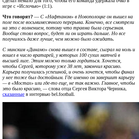
сделал немало для того, чтобы его команда удержала очко в
игре с «Ислочью» (1:1).
Что говорят?
—
С «Нафтаном» в Новополоцке он вышел на
поле после восьмимесячного перерыва. Конечно, все смотрели
на это с волнением, потому что травма была серьезная.
Вообще стоял вопрос, будет ли он играть дальше. Но все
получилось даже лучше, чем можно было ожидать.
С минским «Динамо» снова вышел в составе, сыграл на ноль и
вошел в число вратарей, у которых 100 сухих матчей в
высшей лиге. Этим можно только гордиться. Хочется,
чтобы Сергей, которому уже 38 лет, закончил красиво.
Карьера получилась успешной, и очень хочется, чтобы финал
у нее тоже был достойным. Где именно он завершит карьеру
— в «Мостах» или где-то еще, не так важно. Главное, чтобы
это было красиво, —
слова отца Сергея Виктора Черника,
сказанные
в интервью bel.football.