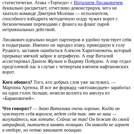
статистически. Атака «Торпедо» с
Виталием Лисаковичем
буквально расцветает, отчетливо демонстрируя, чего не
хватало команде Дмитрия Молоша — исполнителя,
способного взбодрить методичную осаду чужих ворот с
бесконечными переводами с фланга на фланг парой
нетривиальных действий.
Лисакович идеально видит партнеров и удобно чувствует себя
в подыгрыше. Именно он зародил атаку, приведшую к голу
Руцкого, заставив ошибиться Алексея Харитоновича, который
прерывал мягкий заброс в штрафную. А еще Виталий
ассистировал Даниле Жульпе и Вадиму Побудею. А еще отдал
предголевой пас в случае с четвертым взятием нафтановских
ворот.
Кого обошел?
Того, кто добрых слов уже заслужил, —
Мартина Артюха. И все же форвард «автозаводцев» заработал
на один голос больше, нежели коллега по амплуа из
«Барановичей».
Что говорят?
— Знаю Виталика очень хорошо. Когда он
чувствует себя королем, ведет себя так: мяч не наш —
колупайтесь, как хотите. Сейчас не так! Он бежит до своей
штрафной, пытается занять позицию. Он никогда не играет
в отборе, но четко занимает позицию.