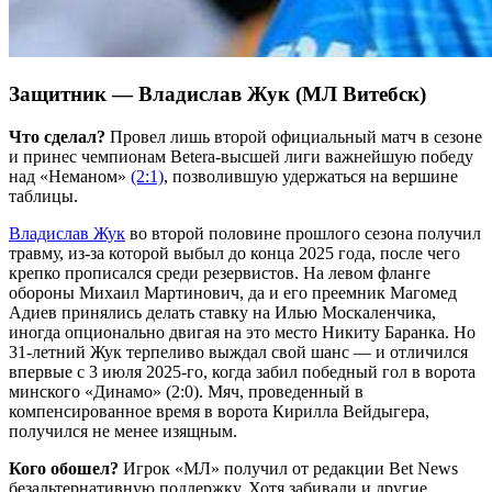
Защитник — Владислав Жук (МЛ Витебск)
Что сделал?
Провел лишь второй официальный матч в сезоне
и принес чемпионам Betera-высшей лиги важнейшую победу
над «Неманом»
(2:1)
, позволившую удержаться на вершине
таблицы.
Владислав Жук
во второй половине прошлого сезона получил
травму, из-за которой выбыл до конца 2025 года, после чего
крепко прописался среди резервистов. На левом фланге
обороны Михаил Мартинович, да и его преемник Магомед
Адиев принялись делать ставку на Илью Москаленчика,
иногда опционально двигая на это место Никиту Баранка. Но
31-летний Жук терпеливо выждал свой шанс — и отличился
впервые с 3 июля 2025-го, когда забил победный гол в ворота
минского «Динамо» (2:0). Мяч, проведенный в
компенсированное время в ворота Кирилла Вейдыгера,
получился не менее изящным.
Кого обошел?
Игрок «МЛ» получил от редакции Bet News
безальтернативную поддержку. Хотя забивали и другие