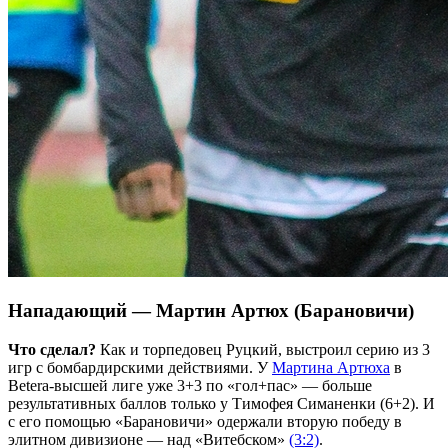
Нападающий — Мартин Артюх (Барановичи)
Что сделал?
Как и торпедовец Руцкий, выстроил серию из 3
игр с бомбардирскими действиями. У
Мартина Артюха
в
Betera-высшей лиге уже 3+3 по «гол+пас» — больше
результативных баллов только у Тимофея Симаненки (6+2). И
с его помощью «Барановичи» одержали вторую победу в
элитном дивизионе — над «Витебском»
(3:2)
.