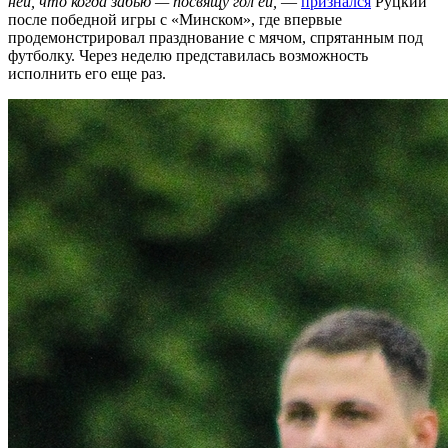
ней, что когда забью — посвящу гол ей,
—
признался
Руцкий
после победной игры с «Минском», где впервые
продемонстрировал празднование с мячом, спрятанным под
футболку. Через неделю представилась возможность
исполнить его еще раз.