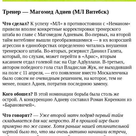
Тренер — Магомед Адиев (МЛ Витебск)
Что сделал?
К успеху «МЛ» в противостоянии с «Неманом»
привели вполне конкретные корректировки тренерского
штаба во главе с Магомедом Адиевым. Во-первых, на второй
тайм витебляне вышли преобразившимися — в их возросшей
агрессии в единоборствах определенно читались внушения
тренерского штаба. Во-вторых, резервист Даниил Галята,
который, по слухам, может перейти в «Арис», вторым
касанием отдал голевой пас на Оде Адбуллахи. В-третьих,
автором победного гола стал Владислав Жук, не выходивший
на поле с 11 апреля, — его появление вместо Москаленчика
было совсем не очевидным решением, на которое, тем не
менее, пошел Адиев, потратив последнюю замену.
Кого обошел?
В этой номинации борьба была столь же
острой. А конкуренцию Адиеву составил Роман Киренкин из
«Барановичей».
Что говорят?
—
Уже второй матч подряд первый тайм
складывается для нас непросто. И в прошлой игре было
примерно то же самое. Хотя раньше нашей отличительной
чертой было то, что мы очень активно начинали встречи,