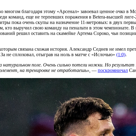
во многом благодаря этому «Арсенал» завоевал ценное очко в 
и команд, еще не терпевших поражения в Betera-высшей лиге-20
тры пока очень скупы на назначение 11-метровых: в двух первых
, кто выручил свою команду на пенальти в этом чемпионате. В 
нований решил оставить на скамейке Артема Сороко, чьи позици
оторым связана схожая история. Александр Седнев не имел прет
а не сплоховал, отыграв на ноль в матче с «Ислочью»
(1:0)
.
на натуральном поле. Очень сильно потели ножки. Но результа
 элемент, на тренировке не отработаешь»,
—
поскромничал
Сан