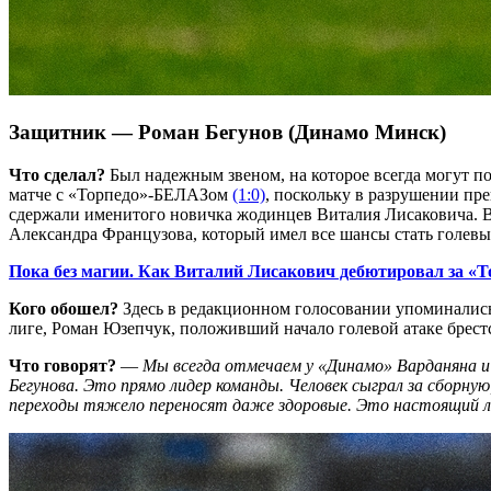
Защитник — Роман Бегунов (Динамо Минск)
Что сделал?
Был надежным звеном, на которое всегда могут п
матче с «Торпедо»-БЕЛАЗом
(1:0)
, поскольку в разрушении пр
сдержали именитого новичка жодинцев Виталия Лисаковича. Вп
Александра Французова, который имел все шансы стать голевым 
Пока без магии. Как Виталий Лисакович дебютировал за «
Кого обошел?
Здесь в редакционном голосовании упоминались
лиге, Роман Юзепчук, положивший начало голевой атаке брестс
Что говорят?
—
Мы всегда отмечаем у «Динамо» Варданяна и 
Бегунова. Это прямо лидер команды. Человек сыграл за сборную
переходы тяжело переносят даже здоровые. Это настоящий л