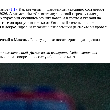
Мозыре
(1:1)
. Как результат — дзержинцы нежданно составляют
26. А заимела бы «Славия» двухголевой перевес, надежд на
 турах они обошлись без них вовсе, а в третьем указали на
итоге он пропустил только от Евгения Шевченко и сполна
и в добром здравии казались незыблемыми (в 2025-м он провел
ензий к Максиму Белову, однако после серии неудач решил
т положительный. Даже могли выиграть. Сейв с пенальти?
ько в разговоре с пресс-службой после матча.