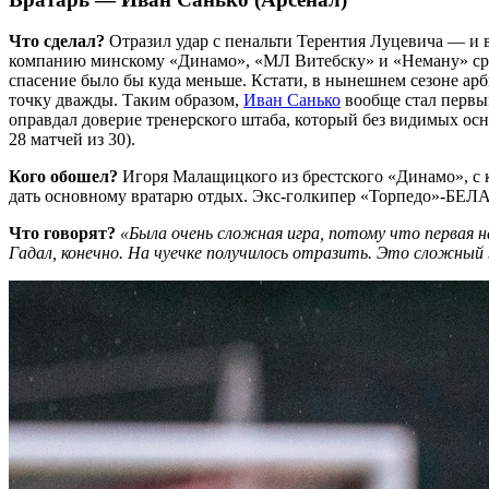
Что сделал?
Отразил удар с пенальти Терентия Луцевича — и 
компанию минскому «Динамо», «МЛ Витебску» и «Неману» сред
спасение было бы куда меньше. Кстати, в нынешнем сезоне арби
точку дважды. Таким образом,
Иван Санько
вообще стал первым
оправдал доверие тренерского штаба, который без видимых ос
28 матчей из 30).
Кого обошел?
Игоря Малащицкого из брестского «Динамо», с к
дать основному вратарю отдых. Экс-голкипер «Торпедо»-БЕЛАЗ
Что говорят?
«Была очень сложная игра, потому что первая 
Гадал, конечно. На чуечке получилось отразить. Это сложный