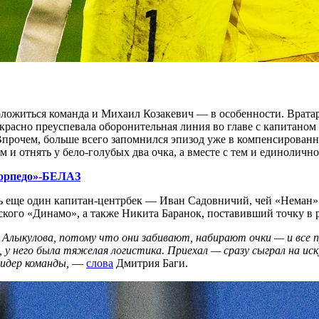
оложиться команда и Михаил Козакевич — в особенности. Врата
екрасно преуспевала оборонительная линия во главе с капитаном
рочем, больше всего запомнился эпизод уже в компенсированно
и отнять у бело-голубых два очка, а вместе с тем и единолично
Торпедо»-БЕЛАЗ
 еще один капитан-центрбек — Иван Садовничий, чей «Неман» 
кого «Динамо», а также Никита Баранок, поставивший точку в р
Алыкулова, потому что они забивают, набирают очки — и все 
, у него была тяжелая логистика. Приехал — сразу сыграл на иск
идер команды,
—
слова
Дмитрия Баги.