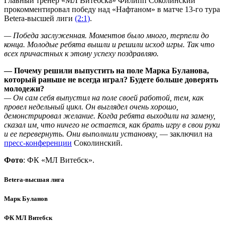
Главный тренер «МЛ Витебска» Филипп Соколинский
прокомментировал победу над «Нафтаном» в матче 13-го тура
Betera-высшей лиги
(2:1)
.
— Победа заслуженная. Моментов было много, терпели до
конца. Молодые ребята вышли и решили исход игры. Так что
всех причастных к этому успеху поздравляю.
— Почему решили выпустить на поле Марка Буланова,
который раньше не всегда играл? Будете больше доверять
молодежи?
— Он сам себя выпустил на поле своей работой, тем, как
провел недельный цикл. Он выглядел очень хорошо,
демонстрировал желание. Когда ребята выходили на замену,
сказал им, что ничего не остается, как брать игру в свои руки
и ее перевернуть. Они выполнили установку,
— заключил на
пресс-конференции
Соколинский.
Фото
: ФК «МЛ Витебск».
Betera-высшая лига
Марк Буланов
ФК МЛ Витебск