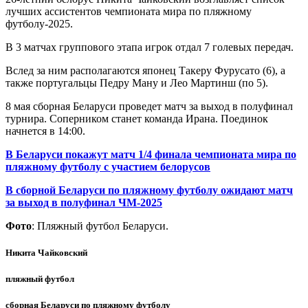
лучших ассистентов чемпионата мира по пляжному
футболу-2025.
В 3 матчах группового этапа игрок отдал 7 голевых передач.
Вслед за ним располагаются японец Такеру Фурусато (6), а
также португальцы Педру Ману и Лео Мартинш (по 5).
8 мая сборная Беларуси проведет матч за выход в полуфинал
турнира. Соперником станет команда Ирана. Поединок
начнется в 14:00.
В Беларуси покажут матч 1/4 финала чемпионата мира по
пляжному футболу с участием белорусов
В сборной Беларуси по пляжному футболу ожидают матч
за выход в полуфинал ЧМ-2025
Фото
: Пляжный футбол Беларуси.
Никита Чайковский
пляжный футбол
сборная Беларуси по пляжному футболу