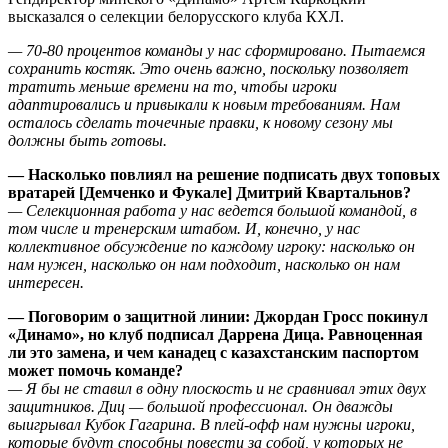
высказался о селекции белорусского клуба КХЛ.
— 70-80 процентов команды у нас сформировано. Пытаемся
сохранить костяк. Это очень важно, поскольку позволяет
тратить меньше времени на то, чтобы игроки
адаптировались и привыкали к новым требованиям. Нам
осталось сделать точечные правки, к новому сезону мы
должны быть готовы.
— Насколько повлиял на решение подписать двух топовых
вратарей [Демченко и Фукале] Дмитрий Квартальнов?
— Селекционная работа у нас ведется большой командой, в
том числе и тренерским штабом. И, конечно, у нас
коллективное обсуждение по каждому игроку: насколько он
нам нужен, насколько он нам подходит, насколько он нам
интересен.
— Поговорим о защитной линии: Джордан Гросс покинул
«Динамо», но клуб подписал Даррена Дица. Равноценная
ли это замена, и чем канадец с казахстанским паспортом
может помочь команде?
— Я бы не ставил в одну плоскость и не сравнивал этих двух
защитников. Диц — большой профессионал. Он дважды
выигрывал Кубок Гагарина. В плей-офф нам нужны игроки,
которые будут способны повести за собой, у которых не