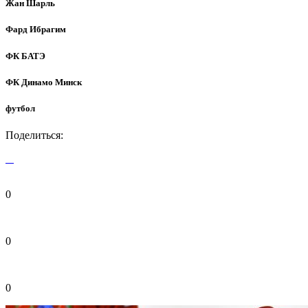
Жан Шарль
Фард Ибрагим
ФК БАТЭ
ФК Динамо Минск
футбол
Поделиться:
0
0
0