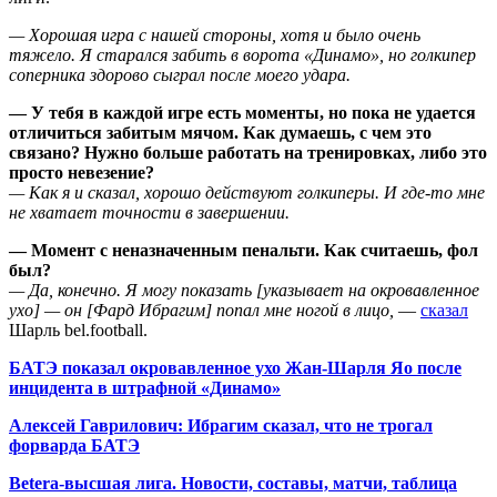
— Хорошая игра с нашей стороны, хотя и было очень
тяжело. Я старался забить в ворота «Динамо», но голкипер
соперника здорово сыграл после моего удара.
— У тебя в каждой игре есть моменты, но пока не удается
отличиться забитым мячом. Как думаешь, с чем это
связано? Нужно больше работать на тренировках, либо это
просто невезение?
— Как я и сказал, хорошо действуют голкиперы. И где-то мне
не хватает точности в завершении.
— Момент с неназначенным пенальти. Как считаешь, фол
был?
— Да, конечно. Я могу показать [указывает на окровавленное
ухо] — он [Фард Ибрагим] попал мне ногой в лицо,
—
сказал
Шарль bel.football.
БАТЭ показал окровавленное ухо Жан-Шарля Яо после
инцидента в штрафной «Динамо»
Алексей Гаврилович: Ибрагим сказал, что не трогал
форварда БАТЭ
Betera-высшая лига. Новости, составы, матчи, таблица