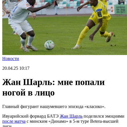
Новости
20.04.25
10:17
Жан Шарль: мне попали
ногой в лицо
Главный фигурант нашумевшего эпизода «класико».
Ивуарийский форвард БАТЭ
Жан Шарль
поделился эмоциями
после матча
с минским «Динамо» в 5-м туре Betera-высшей
лиги.