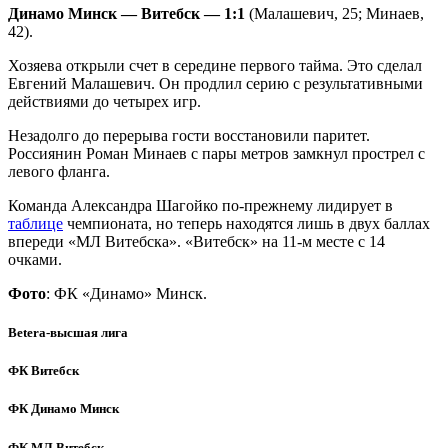
Динамо Минск — Витебск — 1:1
(Малашевич, 25; Минаев,
42).
Хозяева открыли счет в середине первого тайма. Это сделал
Евгений Малашевич. Он продлил серию с результативными
действиями до четырех игр.
Незадолго до перерыва гости восстановили паритет.
Россиянин Роман Минаев с пары метров замкнул прострел с
левого фланга.
Команда Александра Шагойко по-прежнему лидирует в
таблице
чемпионата, но теперь находятся лишь в двух баллах
впереди «МЛ Витебска». «Витебск» на 11-м месте с 14
очками.
Фото
: ФК «Динамо» Минск.
Betera-высшая лига
ФК Витебск
ФК Динамо Минск
ФК МЛ Витебск