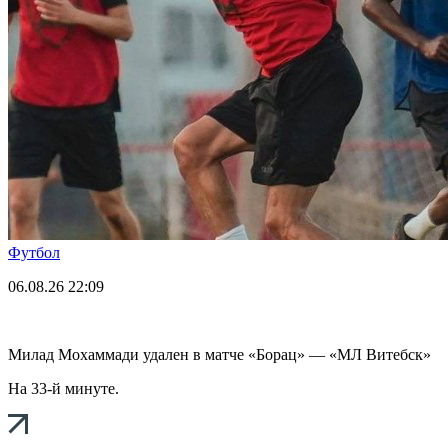
Футбол
06.08.26
22:09
Милад Мохаммади удален в матче «Борац» — «МЛ Витебск»
На 33-й минуте.