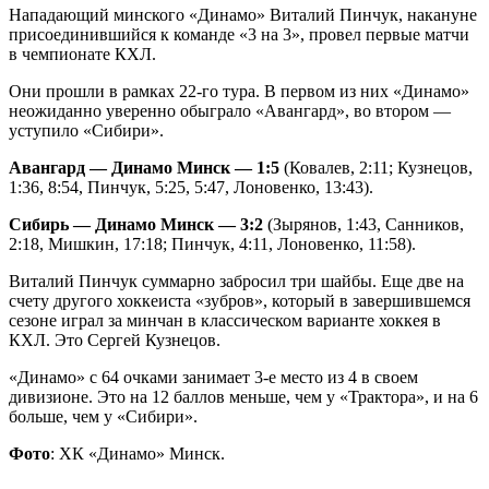
Нападающий минского «Динамо» Виталий Пинчук, накануне
присоединившийся к команде «3 на 3», провел первые матчи
в чемпионате КХЛ.
Они прошли в рамках 22-го тура. В первом из них «Динамо»
неожиданно уверенно обыграло «Авангард», во втором —
уступило «Сибири».
Авангард — Динамо Минск — 1:5
(Ковалев, 2:11; Кузнецов,
1:36, 8:54, Пинчук, 5:25, 5:47, Лоновенко, 13:43).
Сибирь — Динамо Минск — 3:2
(Зырянов, 1:43, Санников,
2:18, Мишкин, 17:18; Пинчук, 4:11, Лоновенко, 11:58).
Виталий Пинчук суммарно забросил три шайбы. Еще две на
счету другого хоккеиста «зубров», который в завершившемся
сезоне играл за минчан в классическом варианте хоккея в
КХЛ. Это Сергей Кузнецов.
«Динамо» с 64 очками занимает 3-е место из 4 в своем
дивизионе. Это на 12 баллов меньше, чем у «Трактора», и на 6
больше, чем у «Сибири».
Фото
: ХК «Динамо» Минск.