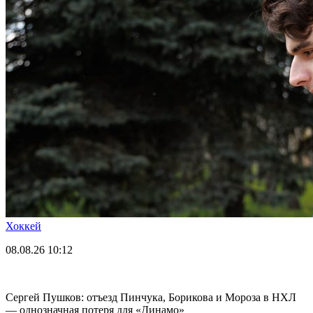
Хоккей
08.08.26
10:12
Сергей Пушков: отъезд Пинчука, Борикова и Мороза в НХЛ
— однозначная потеря для «Динамо»