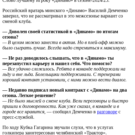
Слово лучшему игроку «Динамо» в сезоне-2024/25.
Российский вратарь минского «Динамо» Василий Демченко
заверил, что не рассматривал в это межсезонье вариант со
сменой клуба.
— Доволен своей статистикой в «Динамо» по итогам
сезона?
— В целом можно занести в актив. Но в плей-офф можно
было сыграть лучше. Всегда надо стремиться к максимуму.
— Не раз доводилось слышать, что в «Динамо» ты
перезапустил карьеру и нашел себя. Что помогло?
— Все удачно сложилось. Ребята в команде поддержали на
льду и вне льда. Болельщики поддерживали. С тренерами
хороший контакт установили, с ними можно вести диалог.
— Недавно подписал новый контракт с «Динамо» на два
сезона. Легкое решение?
— Не было мыслей о смене клуба. Вели переговоры и быстро
пришли к договоренности. Как уже сказал, в команде и в
городе все нравится,
— сообщил Демченко в
разговоре
с
пресс-службой.
По ходу Кубка Гагарина звучали слухи, что в услугах
голкипера заинтересован челябинский «Трактор».