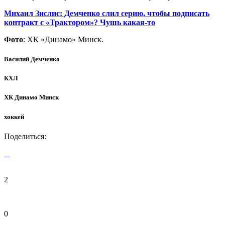
Михаил Зислис: Демченко слил серию, чтобы подписать
контракт с «Трактором»? Чушь какая-то
Фото
: ХК «Динамо» Минск.
Василий Демченко
КХЛ
ХК Динамо Минск
хоккей
Поделиться:
2
0