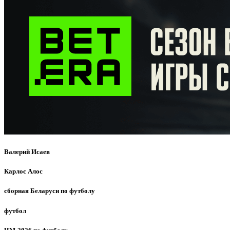
Валерий Исаев
Карлос Алос
сборная Беларуси по футболу
футбол