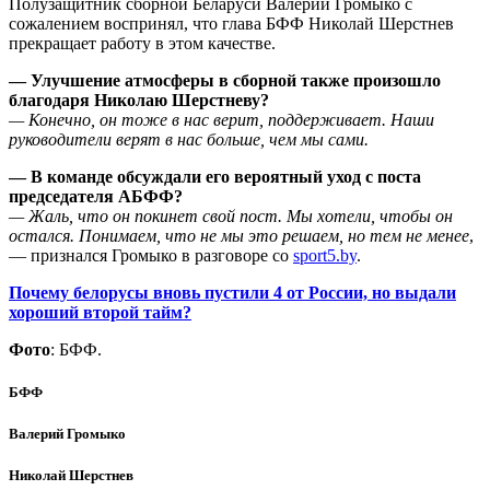
Полузащитник сборной Беларуси Валерий Громыко с
сожалением воспринял, что глава БФФ Николай Шерстнев
прекращает работу в этом качестве.
— Улучшение атмосферы в сборной также произошло
благодаря Николаю Шерстневу?
— Конечно, он тоже в нас верит, поддерживает. Наши
руководители верят в нас больше, чем мы сами.
— В команде обсуждали его вероятный уход с поста
председателя АБФФ?
— Жаль, что он покинет свой пост. Мы хотели, чтобы он
остался. Понимаем, что не мы это решаем, но тем не менее
,
— признался Громыко в разговоре со
sport5.by
.
Почему белорусы вновь пустили 4 от России, но выдали
хороший второй тайм?
Фото
: БФФ.
БФФ
Валерий Громыко
Николай Шерстнев