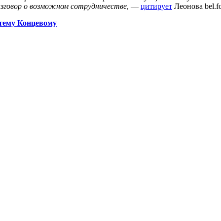
азговор о возможном сотрудничестве
, —
цитирует
Леонова bel.fo
ртему Концевому