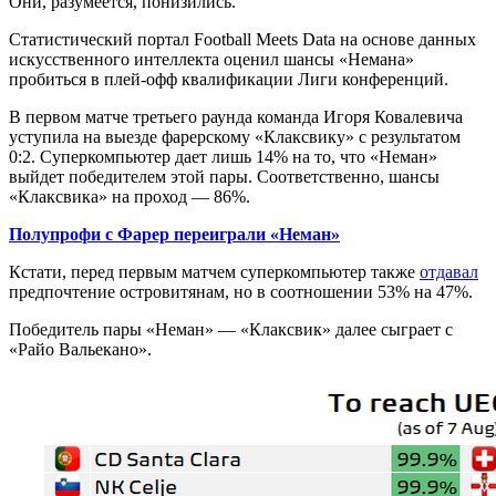
Они, разумеется, понизились.
Статистический портал Football Meets Data на основе данных
искусственного интеллекта оценил шансы «Немана»
пробиться в плей-офф квалификации Лиги конференций.
В первом матче третьего раунда команда Игоря Ковалевича
уступила на выезде фарерскому «Клаксвику» с результатом
0:2. Суперкомпьютер дает лишь 14% на то, что «Неман»
выйдет победителем этой пары. Соответственно, шансы
«Клаксвика» на проход — 86%.
Полупрофи с Фарер переиграли «Неман»
Кстати, перед первым матчем суперкомпьютер также
отдавал
предпочтение островитянам, но в соотношении 53% на 47%.
Победитель пары «Неман» — «Клаксвик» далее сыграет с
«Райо Вальекано».