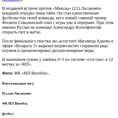
В недавней встрече против «Минска» (2:2) Лисакович-
младший отыграл лишь тайм. Он стал единственным
футболистом своей команды, кого новый главный тренер
Филипп Соколинский снял с игры уже в перерыве. При этом
именно Руслан не помешал Александру Ксенофонтову
открыть счет в матче.
После финального свистка экс-ассистент Магомеда Адиева в
эфире «Беларусь 5» выразил недовольство старанием ряда
игроков и проанонсировал дисциплинарные меры.
В нынешнем сезоне у хавбека 0+3 по системе «гол+пас» в 12
матчах за «МЛ».
Фото
: ФК «МЛ Витебск».
Betera-высшая лига
Руслан Лисакович
ФК МЛ Витебск
футбол