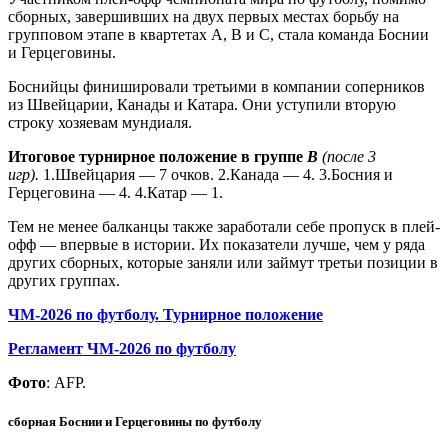
сборных, завершивших на двух первых местах борьбу на
групповом этапе в квартетах А, В и С, стала команда Боснии
и Герцеговины.
Боснийцы финишировали третьими в компании соперников
из Швейцарии, Канады и Катара. Они уступили вторую
строку хозяевам мундиаля.
Итоговое турнирное положение в группе
В
(после 3
игр).
1.Швейцария — 7 очков. 2.Канада — 4. 3.Босния и
Герцеговина — 4. 4.Катар — 1.
Тем не менее балканцы также заработали себе пропуск в плей-
офф — впервые в истории. Их показатели лучше, чем у ряда
других сборных, которые заняли или займут третьи позиции в
других группах.
ЧМ-2026 по футболу. Турнирное положение
Регламент ЧМ-2026 по футболу
Фото
: AFP.
сборная Боснии и Герцеговины по футболу