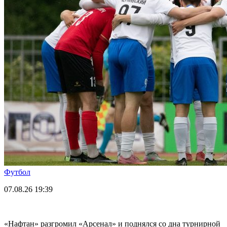
Футбол
07.08.26
19:39
«Нафтан» разгромил «Арсенал» и поднялся со дна турнирной