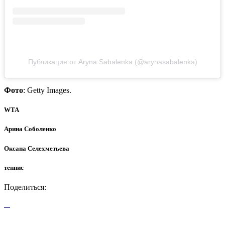
Публикация от Aryna Sabalenka (@arynasabalenka)
Фото
: Getty Images.
WTA
Арина Соболенко
Оксана Селехметьева
теннис
Поделиться: