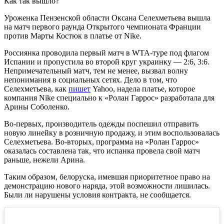
Как так вышло?
Уроженка Пензенской области Оксана Селехметьева вышла
на матч первого раунда Открытого чемпионата Франции
против Марты Костюк в платье от Nike.
Россиянка проводила первый матч в WTA-туре под флагом
Испании и пропустила во второй круг украинку — 2:6, 3:6.
Непримечательный матч, тем не менее, вызвал волну
непонимания в социальных сетях. Дело в том, что
Селехметьева, как
пишет
Yahoo, надела платье, которое
компания Nike специально к «Ролан Гаррос» разработала для
Арины Соболенко.
Во-первых, производитель одежды поспешил отправить
новую линейку в розничную продажу, и этим воспользовалась
Селехметьева. Во-вторых, программа на «Ролан Гаррос»
оказалась составлена так, что испанка провела свой матч
раньше, нежели Арина.
Таким образом, белоруска, имевшая приоритетное право на
демонстрацию нового наряда, этой возможности лишилась.
Были ли нарушены условия контракта, не сообщается.