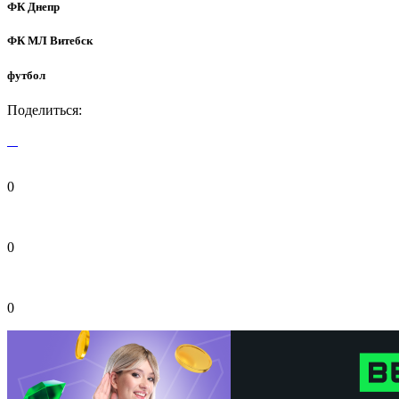
ФК Днепр
ФК МЛ Витебск
футбол
Поделиться:
0
0
0