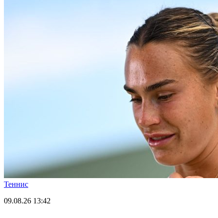
Теннис
09.08.26
13:42