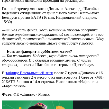
Практически нынешняя проекция на расклад сил.
Главный тренер минского «Динамо» Александр Шагойко
поделился ожиданиями от финального матча Betera-Кубка
Беларуси против БАТЭ (16 мая, Национальный стадион,
15:30).
— Финал есть финал. Здесь истинный уровень соперника
больше определяется эмоциональной составляющей, а не его
физической, технической и тактической готовностью. Одну
встречу можно выиграть. Даже аутсайдеру у лидера.
— Есть ли фаворит в субботнем матче?
— Так не считаю. Надеюсь, игра будет очень интересной,
обоюдоострой. И с обилием забитых мячей. С нашей
стороны,
— сказал Шагойко в интервью «Прессболу».
В
таблице Betera-высшей лиги
после 7 туров «Динамо» с 16
очками занимает 2-е место, отставая всего на 1 балл от «МЛ».
У БАТЭ 5 очков и 14-я строчка. Ниже только «Нафтан» и
«Барановичи».
Фото:
ФК «Динамо» Минск.