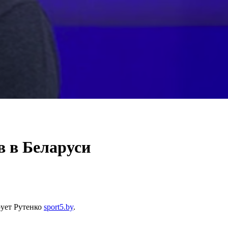
в в Беларуси
рует Рутенко
sport5.by
.