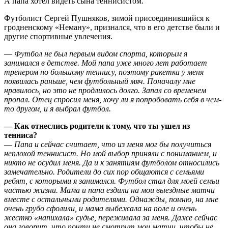
А папа хотел видеть сына теннисистом.
Футболист Сергей Пушняков, зимой присоединившийся к
гродненскому «Неману», признался, что в его детстве были и
другие спортивные увлечения.
—
Футбол не был первым видом спорта, которым я
занимался в детстве. Мой папа уже много лет работает
тренером по большому теннису, поэтому ракетка у меня
появилась раньше, чем футбольный мяч. Поначалу мне
нравилось, но это не продлилось долго. Запал со временем
пропал. Отец спросил меня, хочу ли я попробовать себя в чем-
то другом, и я выбрал футбол.
— Как отнеслись родители к тому, что ты ушел из
тенниса?
—
Папа и сейчас считает, что из меня мог бы получиться
неплохой теннисист. Но мой выбор приняли с пониманием, и
никто не осудил меня. Да и к занятиям футболом относились
замечательно. Родители до сих пор общаются с семьями
ребят, с которыми я занимался. Футбол стал для моей семьи
частью жизни. Мама и папа ездили на мои выездные матчи
вместе с остальными родителями. Однажды, помню, на мне
очень грубо сфолили, и мама выбежала на поле и очень
жестко «напихала» судье, переживала за меня. Даже сейчас
она говорит, что почти не смотрит мои матчи, чтобы не