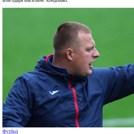
Благодаря Василине Хондошко.
Футбол