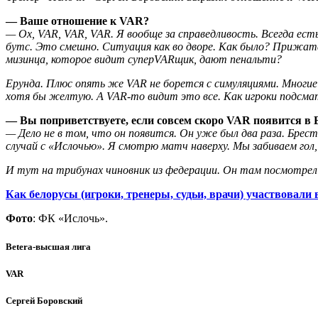
— Ваше отношение к VAR?
— Ох, VAR, VAR, VAR. Я вообще за справедливость. Всегда ест
бутс. Это смешно. Ситуация как во дворе. Как было? Прижата
мизинца, которое видит суперVARщик, дают пенальти?
Ерунда. Плюс опять же VAR не борется с симуляциями. Многие
хотя бы желтую. А VAR-то видит это все. Как игроки подсматр
— Вы поприветствуете, если совсем скоро VAR появится в 
— Дело не в том, что он появится. Он уже был два раза. Брес
случай с «Ислочью». Я смотрю матч наверху. Мы забиваем гол,
И тут на трибунах чиновник из федерации. Он там посмотрел 
Как белорусы (игроки, тренеры, судьи, врачи) участвовали
Фото
: ФК «Ислочь».
Betera-высшая лига
VAR
Сергей Боровский