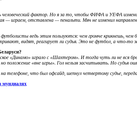
ь человеческий фактор. Но я за то, чтобы ФИФА и УЕФА изменил
я — играем, отставлена — пенальти. Мяч не изменил направлени
 футболисты ведь этим пользуются: чем громче крикнешь, чем 
ивают, видят, реагирует ли судья. Это не футбол, а что-то за
Беларуси?
тское «Динамо» играло с «Шахтером». И тогда чуть ли не вся бр
 но положение «вне игры». Гол нельзя засчитывать. Но судья о
на телефоне, что был офсайд, шепнул четвертому судье, переда
 в мундиалях