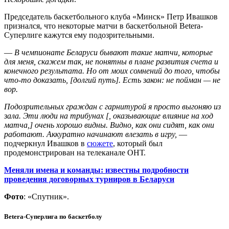
Председатель баскетбольного клуба «Минск» Петр Ивашков
признался, что некоторые матчи в баскетбольной Betera-
Суперлиге кажутся ему подозрительными.
—
В чемпионате Беларуси бывают такие матчи, которые
для меня, скажем так, не понятны в плане развития счета и
конечного результата. Но от моих сомнений до того, чтобы
что-то доказать, [долгий путь]. Есть закон: не пойман — не
вор.
Подозрительных граждан с гарнитурой я просто выгоняю из
зала. Эти люди на трибунах [, оказывающие влияние на ход
матча,] очень хорошо видны. Видно, как они сидят, как они
работают. Аккуратно начинают влезать в игру,
—
подчеркнул Ивашков в
сюжете
, который был
продемонстрирован на телеканале ОНТ.
Меняли имена и команды: известны подробности
проведения договорных турниров в Беларуси
Фото
: «Спутник».
Betera-Суперлига по баскетболу