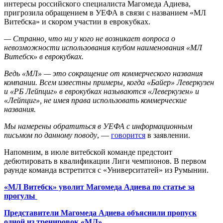
интересы российского специалиста Магомеда Адиева,
пригрозила обращением в УЕФА в связи с названием «МЛ
Витебска» и скором участии в еврокубках.
— Странно, что ни у кого не возникает вопроса о
невозможности использования клубом наименования «МЛ
Витебск» в еврокубках.
Ведь «МЛ» — это сокращение от коммерческого названия
компании. Всем известны примеры, когда «Байер» Леверкузен
и «РБ Лейпциг» в еврокубках называются «Леверкузен» и
«Лейпциг», не имея права использовать коммерческие
названия.
Мы намерены обратиться в УЕФА с информационным
письмом по данному поводу
, —
говорится
в заявлении.
Напомним, в июле витебской команде предстоит
дебютировать в квалификации Лиги чемпионов. В первом
раунде команда встретится с «Университатей» из Румынии.
«МЛ Витебск» уволит Магомеда Адиева по статье за
прогулы
Представители Магомеда Адиева объяснили пропуск
одной из тренировок «МЛ»