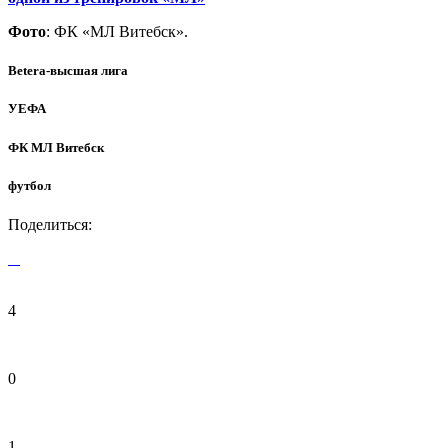
Фото
: ФК «МЛ Витебск».
Betera-высшая лига
УЕФА
ФК МЛ Витебск
футбол
Поделиться:
4
0
1