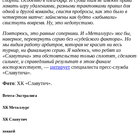
спорта. Особенно в плей-офф. И судьи там не имеют права
ломать игру удалениями, разными трактовками правил для
одной и другой команды, свистя пробросы, как это было в
четвертом матче: лайнсмены как будто «забывали»
свистнуть вовремя. Ну, это недопустимо.
Повторюсь, это равные соперники. И «Металлург» мог бы,
наверное, перевернуть серию без «судейского фактора». Но
мы видим работу арбитров, которая не красит ни весь
турнир, ни финальную серию. Я надеюсь, что ребят из
«Славутича» эти обстоятельства только сплотят, сделают
сильнее, и справедливый результат в этом финале
восторжествует,
—
цитирует
специалиста пресс-служба
«Славутича».
Фото
: ХК «Славутич».
Betera-Экстралига
ХК Металлург
ХК Славутич
хоккей