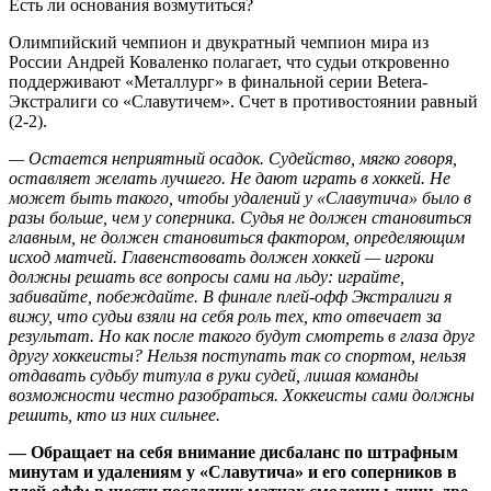
Есть ли основания возмутиться?
Олимпийский чемпион и двукратный чемпион мира из
России Андрей Коваленко полагает, что судьи откровенно
поддерживают «Металлург» в финальной серии Betera-
Экстралиги со «Славутичем». Счет в противостоянии равный
(2-2).
— Остается неприятный осадок. Судейство, мягко говоря,
оставляет желать лучшего. Не дают играть в хоккей. Не
может быть такого, чтобы удалений у «Славутича» было в
разы больше, чем у соперника. Судья не должен становиться
главным, не должен становиться фактором, определяющим
исход матчей. Главенствовать должен хоккей — игроки
должны решать все вопросы сами на льду: играйте,
забивайте, побеждайте. В финале плей-офф Экстралиги я
вижу, что судьи взяли на себя роль тех, кто отвечает за
результат. Но как после такого будут смотреть в глаза друг
другу хоккеисты? Нельзя поступать так со спортом, нельзя
отдавать судьбу титула в руки судей, лишая команды
возможности честно разобраться. Хоккеисты сами должны
решить, кто из них сильнее.
— Обращает на себя внимание дисбаланс по штрафным
минутам и удалениям у «Славутича» и его соперников в