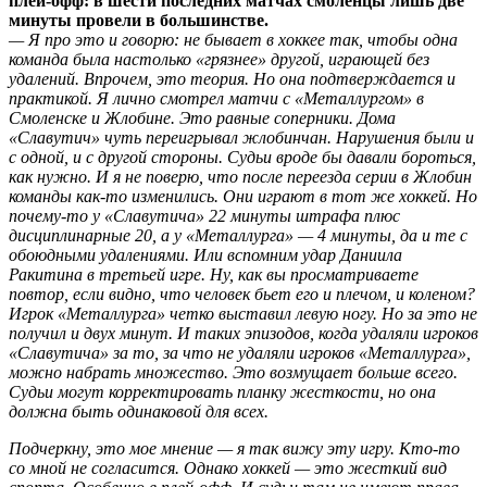
плей-офф: в шести последних матчах смоленцы лишь две
минуты провели в большинстве.
— Я про это и говорю: не бывает в хоккее так, чтобы одна
команда была настолько «грязнее» другой, играющей без
удалений. Впрочем, это теория. Но она подтверждается и
практикой. Я лично смотрел матчи с «Металлургом» в
Смоленске и Жлобине. Это равные соперники. Дома
«Славутич» чуть переигрывал жлобинчан. Нарушения были и
с одной, и с другой стороны. Судьи вроде бы давали бороться,
как нужно. И я не поверю, что после переезда серии в Жлобин
команды как-то изменились. Они играют в тот же хоккей. Но
почему-то у «Славутича» 22 минуты штрафа плюс
дисциплинарные 20, а у «Металлурга» — 4 минуты, да и те с
обоюдными удалениями. Или вспомним удар Даниила
Ракитина в третьей игре. Ну, как вы просматриваете
повтор, если видно, что человек бьет его и плечом, и коленом?
Игрок «Металлурга» четко выставил левую ногу. Но за это не
получил и двух минут. И таких эпизодов, когда удаляли игроков
«Славутича» за то, за что не удаляли игроков «Металлурга»,
можно набрать множество. Это возмущает больше всего.
Судьи могут корректировать планку жесткости, но она
должна быть одинаковой для всех.
Подчеркну, это мое мнение — я так вижу эту игру. Кто-то
со мной не согласится. Однако хоккей — это жесткий вид