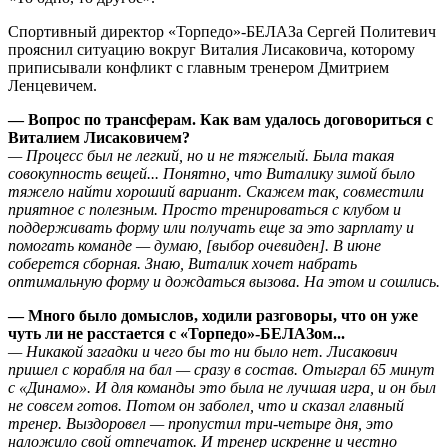
Спортивный директор «Торпедо»-БЕЛАЗа Сергей Политевич
прояснил ситуацию вокруг Виталия Лисаковича, которому
приписывали конфликт с главным тренером Дмитрием
Ленцевичем.
— Вопрос по трансферам. Как вам удалось договориться с
Виталием Лисаковичем?
— Процесс был не легкий, но и не тяжелый. Была такая
совокупность вещей... Понятно, что Виталику зимой было
тяжело найти хороший вариант. Скажем так, совместили
приятное с полезным. Просто тренироваться с клубом и
поддерживать форму или получать еще за это зарплату и
помогать команде — думаю, [выбор очевиден]. В июне
соберется сборная. Знаю, Виталик хочет набрать
оптимальную форму и дождаться вызова. На этом и сошлись.
— Много было домыслов, ходили разговоры, что он уже
чуть ли не расстается с «Торпедо»-БЕЛАЗом...
— Никакой загадки и чего бы то ни было нет. Лисакович
пришел с корабля на бал — сразу в состав. Отыграл 65 минут
с «Динамо». И для команды это была не лучшая игра, и он был
не совсем готов. Потом он заболел, что и сказал главный
тренер. Выздоровел — пропустил три-четыре дня, это
наложило свой отпечаток. И тренер искренне и честно