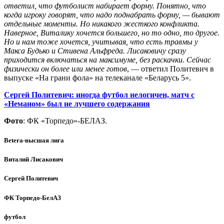
ответил, что футболист набирает форму. Понятно, что
когда игроку говорят, что надо поднабрать форму, — бывают
отдельные моменты. Но никакого жесткого конфликта.
Наверное, Виталику хочется большего, но то одно, то другое.
Но и нам тоже хочется, учитывая, что есть травмы у
Макса Будько и Стивена Альфреда. Лисаковичу сразу
приходится включаться на максимуме, без раскачки. Сейчас
физически он более или менее готов
, — ответил Политевич в
выпуске «На грани фола» на телеканале «Беларусь 5».
Сергей Политевич: иногда футбол нелогичен, матч с
«Неманом» был не лучшего содержания
Фото
: ФК «Торпедо»-БЕЛАЗ.
Betera-высшая лига
Виталий Лисакович
Сергей Политевич
ФК Торпедо-БелАЗ
футбол