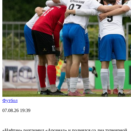
Футбол
07.08.26
19:39
«Нафтан» разгромил «Арсенал» и поднялся со дна турнирной