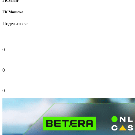
ГК Зенит
ГК Машека
Поделиться:
0
0
0