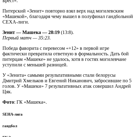
Брест».
Питерский «Зенит» повторно взял верх над могилевским
«Машекой», благодаря чему вышел в полуфинал гандбольной
СЕХА-лиги.
Зенит — Машека — 28:19
(13:8).
Первый матч — 35:23.
Победа фаворита с перевесом «+12» в первой игре
фактически превратила ответную в формальность. Дать бой
питерцам «Машеке» не удалось, хотя в гостях могилевчане
уступили с меньшей разницей.
У «Зенита» самыми результативными стали белорусы
Дмитрий Хмельков и Евгений Никанович, забросившие по 5
голов. У «Машеки» 7 результативных атак совершил Андрей
Цяк.
Фото
: ГК «Машека».
SEHA-лига
гандбол