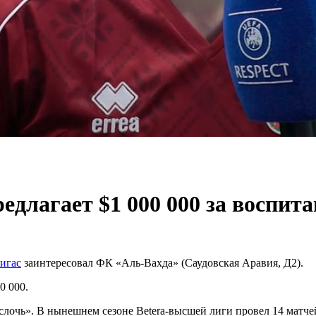
едлагает $1 000 000 за воспи
игас
заинтересовал ФК «Аль-Вахда» (Саудовская Аравия, Д2).
0 000.
очь». В нынешнем сезоне Betera-высшей лиги провел 14 матчей, 