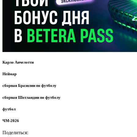
Карло Анчелотти
Неймар
сборная Бразилии по футболу
сборная Шотландии по футболу
футбол
ЧМ-2026
Поделиться: