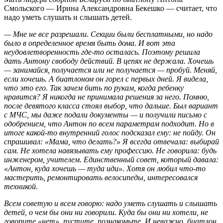
Смольского — Ирина Александровна Бекешко — считает, что
надо уметь слушать и слышать детей.
— Мне не все разрешали. Секции были бесплатными, но надо
было в определенное время быть дома. И вот эта
неудовлетворенность где-то осталась. Поэтому решила
дать Антону свободу действий. В цепях не держала. Хочешь
— занимайся, получается или не получается — пробуй. Меняй,
если хочешь. А биатлоном он горел с первых дней. Я видела,
что это его. Так зачем бить по рукам, когда ребенку
нравится? Я никогда не принимала решения за него. Помню,
после девятого класса стоял выбор, что дальше. Был вариант
с МЧС, мы даже подали документы — и получили письмо с
одобрением, что Антон по всем параметрам подходит. Но в
итоге какой-то внутренний голос подсказал ему: не пойду. Он
спрашивал: «Мама, что делать?» Я всегда отвечала: выбирай
сам. Не хотела навязывать ему профессию. Не говорила: будь
инженером, учителем. Единственный совет, который давала:
«Антон, куда хочешь — туда иди». Хотя он любил что-то
мастерить, ремонтировать велосипеды, интересовался
техникой.
Всем советую и всем говорю: надо уметь слушать и слышать
детей, о чем бы они ни говорили. Куда бы они ни хотели, не
говорите «нет», пустите, познакомьте. И неважно, биатлон