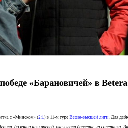
победе «Барановичей» в Beter
атча с «Минском» (
2:1
) в 11-м туре
Betera-высшей лиги
. Для деб
Верили, до конца шли вперед, оказывали давление на соперника. 