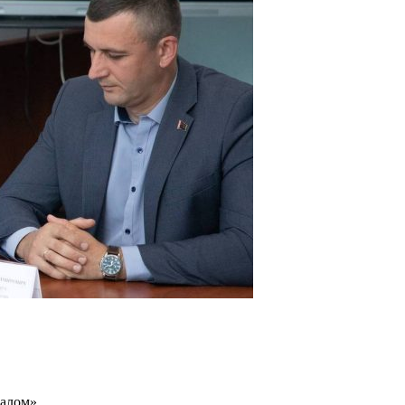
налом»